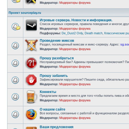
Модератор:
Модераторы форума
Нет
непрочитанных
сообщений
Проект sourceplay.ru
Игровые сервера. Новости и информация.
Список игровых серверов, правила поведения и многое друг
Модератор:
Модераторы форума
Нет
Подфорумы:
De_Dust2 Only
,
Death match
,
Классические pu
непрочитанных
сообщений
Проведение миксов
Раздел, посвященный миксам и микс-серверу. Адрес:
sg.so
Модератор:
Модераторы форума
Нет
непрочитанных
сообщений
Прошу разобраться
Несправедливый бан? Админы превышают полномочия? Пи
Модератор:
Модераторы форума
Нет
непрочитанных
сообщений
Прошу забанить
Зафиксировали нарушителя? Пишите сюда, обязательно ра
Модератор:
Модераторы форума
Нет
непрочитанных
Коннекты
сообщений
Предлагаем время и место для того чтобы попить пива и о
Модератор:
Модераторы форума
Нет
непрочитанных
сообщений
О нашем сайте
Все вопросы, связанные с работой и функционалом разделов
Модератор:
Модераторы форума
Нет
непрочитанных
сообщений
Ваши предложения