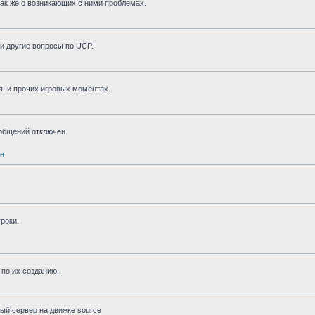
 так же о возникающих с ними проблемах.
и другие вопросы по UCP.
я, и прочих игровых моментах.
ообщений отключен.
н
роки.
по их созданию.
ный сервер на движке source