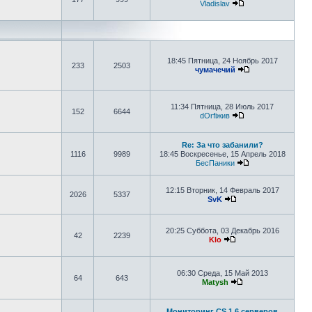
Vladislav
Перейти к послед
18:45 Пятница, 24 Ноябрь 2017
233
2503
чумачечий
Перейти к после
11:34 Пятница, 28 Июль 2017
152
6644
dOrfiжив
Перейти к послед
Re: За что забанили?
1116
9989
18:45 Воскресенье, 15 Апрель 2018
БесПаники
Перейти к после
12:15 Вторник, 14 Февраль 2017
2026
5337
SvK
Перейти к последне
20:25 Суббота, 03 Декабрь 2016
42
2239
Klo
Перейти к последне
06:30 Среда, 15 Май 2013
64
643
Matysh
Перейти к послед
Мониторинг CS 1.6 серверов