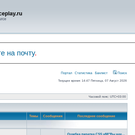
eplay.ru
urce
е на почту
.
Портал
Статистика
Банлист
Поиск
Текущее время: 14:47 Пятница, 07 Август 2026
Часовой пояс:
UTC+03:00
Темы
Сообщения
Последнее сообщение
Ошибка пиратка CSS v88"Вы нах…