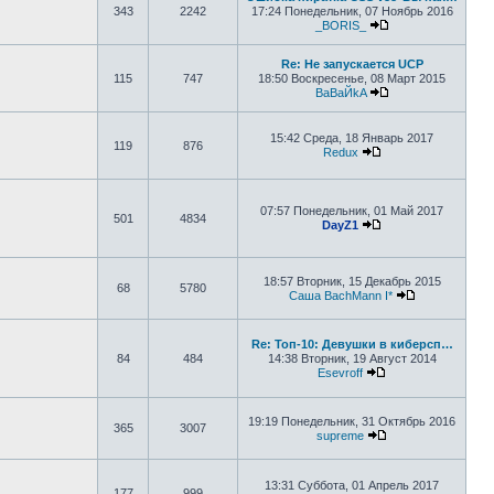
343
2242
17:24 Понедельник, 07 Ноябрь 2016
_BORIS_
Перейти к послед
Re: Не запускается UCP
115
747
18:50 Воскресенье, 08 Март 2015
BaBaЙkA
Перейти к послед
15:42 Среда, 18 Январь 2017
119
876
Redux
Перейти к последн
07:57 Понедельник, 01 Май 2017
501
4834
DayZ1
Перейти к последн
18:57 Вторник, 15 Декабрь 2015
68
5780
Саша BachMann I*
Перейти к по
Re: Топ-10: Девушки в киберсп…
84
484
14:38 Вторник, 19 Август 2014
Esevroff
Перейти к послед
19:19 Понедельник, 31 Октябрь 2016
365
3007
supreme
Перейти к послед
13:31 Суббота, 01 Апрель 2017
177
999