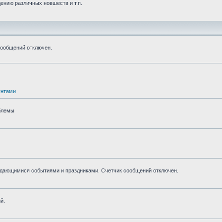
ению различных новшеств и т.п.
сообщений отключен.
унтами
блемы
ыдающимися событиями и праздниками. Счетчик сообщений отключен.
й.