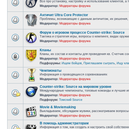
Все про установку, настройку и использование клиентов, а
Модератор:
Модераторы форума
Нет
непрочитанных
сообщений
Античит Ultra Core Protector
Проблемы, возникающие с данным античитом, их решения, 
Модератор:
Модераторы форума
Нет
непрочитанных
сообщений
Форум о игровом процессе Counter-strike: Source
Тактика и стратегия игры, вопросы о кемпинге, видах оружи
Модератор:
Модераторы форума
Нет
непрочитанных
сообщений
Кланы
Кланы, их состав и контакты для проведения кв. Счетчик с
Модератор:
Модераторы форума
Форум
Подфорумы:
Ищем бойцов
,
Приглашаем сыграть
,
Ищу кла
закрыт
Чемпионаты
Информация о проводящихся соревнованиях
Модератор:
Модераторы форума
Нет
непрочитанных
Counter-strike: Source на мировом уровне
сообщений
Международные чемпионаты, топовые команды и лучшие иг
Модератор:
Модераторы форума
Нет
Подфорум:
Томский Source
непрочитанных
сообщений
Movie & Moviemaking
Выкладываем, обсуждаем мувики, рассматриваем вопросы 
Модератор:
Модераторы форума
Нет
непрочитанных
В помощь администраторам
сообщений
Информация о том, как создать и настроить свой собствен