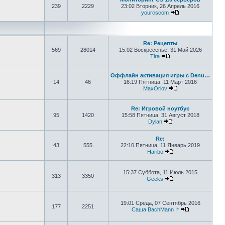
239
2229
23:02 Вторник, 26 Апрель 2016
yourcscom
Перейти к после
Re: Рецепты
569
28014
15:02 Воскресенье, 31 Май 2026
Tira
Перейти к последне
Оффлайн активация игры с Denu…
14
46
16:19 Пятница, 11 Март 2016
MaxOrlov
Перейти к после
Re: Игровой ноутбук
95
1420
15:58 Пятница, 31 Август 2018
Dylan
Перейти к последн
Re:
43
555
22:10 Пятница, 11 Январь 2019
Haribo
Перейти к последн
15:37 Суббота, 11 Июль 2015
313
3350
Geeks
Перейти к последн
19:01 Среда, 07 Сентябрь 2016
177
2251
Саша BachMann I*
Перейти к по