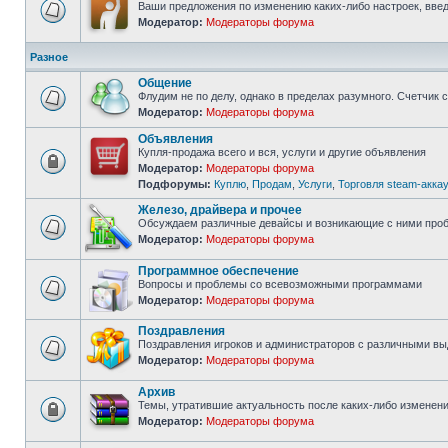
Ваши предложения по изменению каких-либо настроек, введ
Модератор:
Модераторы форума
Нет
непрочитанных
сообщений
Разное
Общение
Флудим не по делу, однако в пределах разумного. Счетчик 
Модератор:
Модераторы форума
Нет
непрочитанных
Объявления
сообщений
Купля-продажа всего и вся, услуги и другие объявления
Модератор:
Модераторы форума
Форум
Подфорумы:
Куплю
,
Продам
,
Услуги
,
Торговля steam-акка
закрыт
Железо, драйвера и прочее
Обсуждаем различные девайсы и возникающие с ними про
Модератор:
Модераторы форума
Нет
непрочитанных
сообщений
Программное обеспечение
Вопросы и проблемы со всевозможными программами
Модератор:
Модераторы форума
Нет
непрочитанных
сообщений
Поздравления
Поздравления игроков и администраторов с различными в
Модератор:
Модераторы форума
Нет
непрочитанных
сообщений
Архив
Темы, утратившие актуальность после каких-либо изменени
Модератор:
Модераторы форума
Форум
закрыт