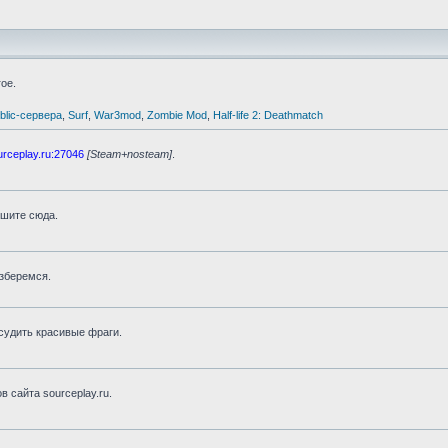
ое.
blic-сервера
,
Surf
,
War3mod
,
Zombie Mod
,
Half-life 2: Deathmatch
urceplay.ru:27046
[Steam+nosteam]
.
шите сюда.
зберемся.
бсудить красивые фраги.
 сайта sourceplay.ru.