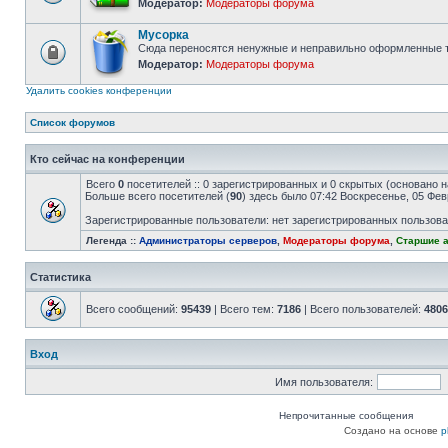
Модератор:
Модераторы форума
Форум
закрыт
Мусорка
Сюда переносятся ненужные и неправильно оформленные т
Модератор:
Модераторы форума
Форум
закрыт
Удалить cookies конференции
Список форумов
Кто сейчас на конференции
Всего
0
посетителей :: 0 зарегистрированных и 0 скрытых (основано н
Больше всего посетителей (
90
) здесь было 07:42 Воскресенье, 05 Фе
Зарегистрированные пользователи: нет зарегистрированных пользов
Легенда ::
Администраторы серверов
,
Модераторы форума
,
Старшие 
Статистика
Всего сообщений:
95439
| Всего тем:
7186
| Всего пользователей:
4806
Вход
Имя пользователя:
Непрочитанные сообщения
Создано на основе
p