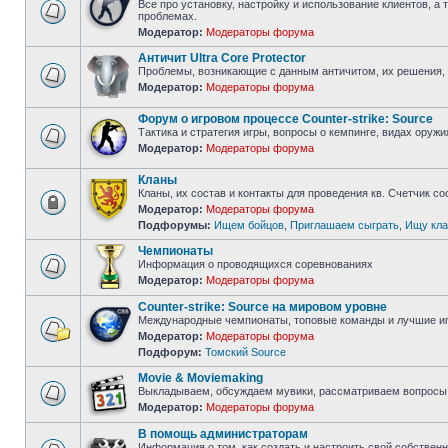
Все про установку, настройку и использование клиентов, а 
проблемах.
Нет
Модератор:
Модераторы форума
непрочитанных
сообщений
Античит Ultra Core Protector
Проблемы, возникающие с данным античитом, их решения, 
Модератор:
Модераторы форума
Нет
непрочитанных
сообщений
Форум о игровом процессе Counter-strike: Source
Тактика и стратегия игры, вопросы о кемпинге, видах оружи
Модератор:
Модераторы форума
Нет
непрочитанных
сообщений
Кланы
Кланы, их состав и контакты для проведения кв. Счетчик с
Модератор:
Модераторы форума
Форум
Подфорумы:
Ищем бойцов
,
Приглашаем сыграть
,
Ищу кла
закрыт
Чемпионаты
Информация о проводящихся соревнованиях
Модератор:
Модераторы форума
Нет
непрочитанных
Counter-strike: Source на мировом уровне
сообщений
Международные чемпионаты, топовые команды и лучшие иг
Модератор:
Модераторы форума
Нет
Подфорум:
Томский Source
непрочитанных
сообщений
Movie & Moviemaking
Выкладываем, обсуждаем мувики, рассматриваем вопросы 
Модератор:
Модераторы форума
Нет
непрочитанных
В помощь администраторам
сообщений
Информация о том, как создать и настроить свой собствен