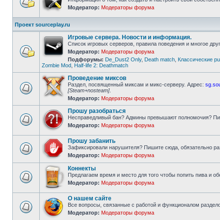
Модератор:
Модераторы форума
Нет
непрочитанных
сообщений
Проект sourceplay.ru
Игровые сервера. Новости и информация.
Список игровых серверов, правила поведения и многое друг
Модератор:
Модераторы форума
Подфорумы:
De_Dust2 Only
,
Death match
,
Классические pu
Нет
Zombie Mod
,
Half-life 2: Deathmatch
непрочитанных
сообщений
Проведение миксов
Раздел, посвященный миксам и микс-серверу. Адрес:
sg.so
[Steam+nosteam]
.
Нет
Модератор:
Модераторы форума
непрочитанных
сообщений
Прошу разобраться
Несправедливый бан? Админы превышают полномочия? Пи
Модератор:
Модераторы форума
Нет
непрочитанных
сообщений
Прошу забанить
Зафиксировали нарушителя? Пишите сюда, обязательно ра
Модератор:
Модераторы форума
Нет
непрочитанных
Коннекты
сообщений
Предлагаем время и место для того чтобы попить пива и о
Модератор:
Модераторы форума
Нет
непрочитанных
сообщений
О нашем сайте
Все вопросы, связанные с работой и функционалом разделов
Модератор:
Модераторы форума
Нет