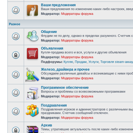
непрочитанных
сообщений
Ваши предложения
Ваши предложения по изменению каких-либо настроек, введ
Модератор:
Модераторы форума
Нет
непрочитанных
сообщений
Разное
Общение
Флудим не по делу, однако в пределах разумного. Счетчик 
Модератор:
Модераторы форума
Нет
непрочитанных
Объявления
сообщений
Купля-продажа всего и вся, услуги и другие объявления
Модератор:
Модераторы форума
Форум
Подфорумы:
Куплю
,
Продам
,
Услуги
,
Торговля steam-акка
закрыт
Железо, драйвера и прочее
Обсуждаем различные девайсы и возникающие с ними про
Модератор:
Модераторы форума
Нет
непрочитанных
сообщений
Программное обеспечение
Вопросы и проблемы со всевозможными программами
Модератор:
Модераторы форума
Нет
непрочитанных
сообщений
Поздравления
Поздравления игроков и администраторов с различными 
праздниками. Счетчик сообщений отключен.
Нет
Модератор:
Модераторы форума
непрочитанных
сообщений
Архив
Темы, утратившие актуальность после каких-либо изменени