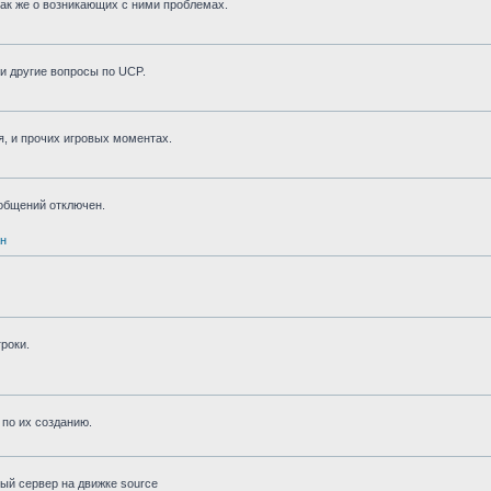
 так же о возникающих с ними проблемах.
и другие вопросы по UCP.
я, и прочих игровых моментах.
ообщений отключен.
н
роки.
по их созданию.
ный сервер на движке source