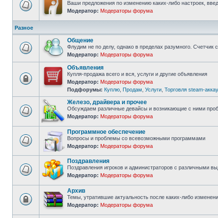
Ваши предложения по изменению каких-либо настроек, введ
Модератор:
Модераторы форума
Нет
непрочитанных
сообщений
Разное
Общение
Флудим не по делу, однако в пределах разумного. Счетчик 
Модератор:
Модераторы форума
Нет
непрочитанных
Объявления
сообщений
Купля-продажа всего и вся, услуги и другие объявления
Модератор:
Модераторы форума
Форум
Подфорумы:
Куплю
,
Продам
,
Услуги
,
Торговля steam-акка
закрыт
Железо, драйвера и прочее
Обсуждаем различные девайсы и возникающие с ними про
Модератор:
Модераторы форума
Нет
непрочитанных
сообщений
Программное обеспечение
Вопросы и проблемы со всевозможными программами
Модератор:
Модераторы форума
Нет
непрочитанных
сообщений
Поздравления
Поздравления игроков и администраторов с различными в
Модератор:
Модераторы форума
Нет
непрочитанных
сообщений
Архив
Темы, утратившие актуальность после каких-либо изменени
Модератор:
Модераторы форума
Форум
закрыт