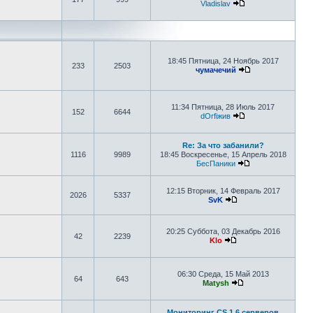
Vladislav
Перейти к послед
18:45 Пятница, 24 Ноябрь 2017
233
2503
чумачечий
Перейти к после
11:34 Пятница, 28 Июль 2017
152
6644
dOrfiжив
Перейти к послед
Re: За что забанили?
1116
9989
18:45 Воскресенье, 15 Апрель 2018
БесПаники
Перейти к после
12:15 Вторник, 14 Февраль 2017
2026
5337
SvK
Перейти к последне
20:25 Суббота, 03 Декабрь 2016
42
2239
Klo
Перейти к последне
06:30 Среда, 15 Май 2013
64
643
Matysh
Перейти к послед
Мониторинг CS 1.6 серверов