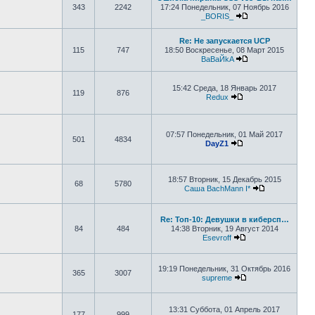
343
2242
17:24 Понедельник, 07 Ноябрь 2016
_BORIS_
Перейти к послед
Re: Не запускается UCP
115
747
18:50 Воскресенье, 08 Март 2015
BaBaЙkA
Перейти к послед
15:42 Среда, 18 Январь 2017
119
876
Redux
Перейти к последн
07:57 Понедельник, 01 Май 2017
501
4834
DayZ1
Перейти к последн
18:57 Вторник, 15 Декабрь 2015
68
5780
Саша BachMann I*
Перейти к по
Re: Топ-10: Девушки в киберсп…
84
484
14:38 Вторник, 19 Август 2014
Esevroff
Перейти к послед
19:19 Понедельник, 31 Октябрь 2016
365
3007
supreme
Перейти к послед
13:31 Суббота, 01 Апрель 2017
177
999