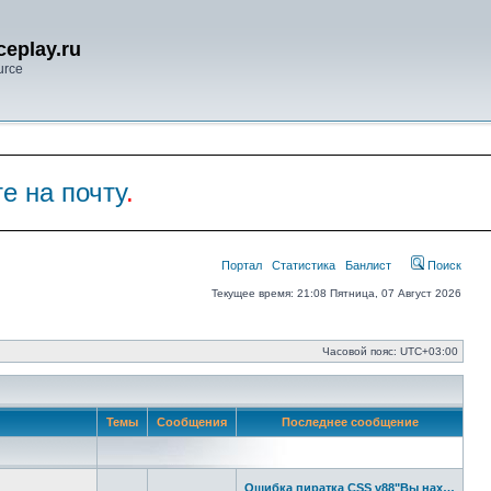
eplay.ru
urce
е на почту
.
Портал
Статистика
Банлист
Поиск
Текущее время: 21:08 Пятница, 07 Август 2026
Часовой пояс:
UTC+03:00
Темы
Сообщения
Последнее сообщение
Ошибка пиратка CSS v88"Вы нах…