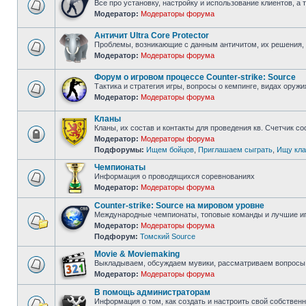
Все про установку, настройку и использование клиентов, а
Модератор:
Модераторы форума
Нет
непрочитанных
сообщений
Античит Ultra Core Protector
Проблемы, возникающие с данным античитом, их решения, 
Модератор:
Модераторы форума
Нет
непрочитанных
сообщений
Форум о игровом процессе Counter-strike: Source
Тактика и стратегия игры, вопросы о кемпинге, видах оружи
Модератор:
Модераторы форума
Нет
непрочитанных
сообщений
Кланы
Кланы, их состав и контакты для проведения кв. Счетчик с
Модератор:
Модераторы форума
Форум
Подфорумы:
Ищем бойцов
,
Приглашаем сыграть
,
Ищу кла
закрыт
Чемпионаты
Информация о проводящихся соревнованиях
Модератор:
Модераторы форума
Нет
непрочитанных
Counter-strike: Source на мировом уровне
сообщений
Международные чемпионаты, топовые команды и лучшие иг
Модератор:
Модераторы форума
Нет
Подфорум:
Томский Source
непрочитанных
сообщений
Movie & Moviemaking
Выкладываем, обсуждаем мувики, рассматриваем вопросы 
Модератор:
Модераторы форума
Нет
непрочитанных
В помощь администраторам
сообщений
Информация о том, как создать и настроить свой собствен