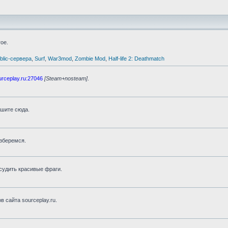
ое.
blic-сервера
,
Surf
,
War3mod
,
Zombie Mod
,
Half-life 2: Deathmatch
urceplay.ru:27046
[Steam+nosteam]
.
шите сюда.
зберемся.
бсудить красивые фраги.
 сайта sourceplay.ru.