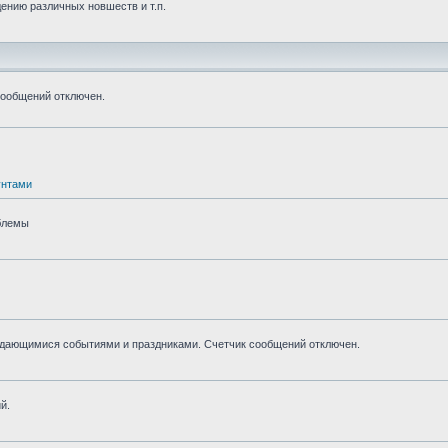
ению различных новшеств и т.п.
сообщений отключен.
унтами
блемы
ыдающимися событиями и праздниками. Счетчик сообщений отключен.
й.