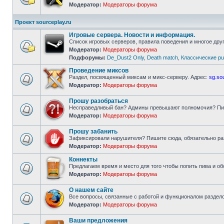
Модератор:
Модераторы форума
Нет
непрочитанных
сообщений
Проект sourceplay.ru
Игровые сервера. Новости и информация.
Список игровых серверов, правила поведения и многое друг
Модератор:
Модераторы форума
Нет
Подфорумы:
De_Dust2 Only
,
Death match
,
Классические pu
непрочитанных
сообщений
Проведение миксов
Раздел, посвященный миксам и микс-серверу. Адрес:
sg.so
Модератор:
Модераторы форума
Нет
непрочитанных
сообщений
Прошу разобраться
Несправедливый бан? Админы превышают полномочия? Пи
Модератор:
Модераторы форума
Нет
непрочитанных
сообщений
Прошу забанить
Зафиксировали нарушителя? Пишите сюда, обязательно ра
Модератор:
Модераторы форума
Нет
непрочитанных
Коннекты
сообщений
Предлагаем время и место для того чтобы попить пива и о
Модератор:
Модераторы форума
Нет
непрочитанных
сообщений
О нашем сайте
Все вопросы, связанные с работой и функционалом разделов
Модератор:
Модераторы форума
Нет
непрочитанных
сообщений
Ваши предложения