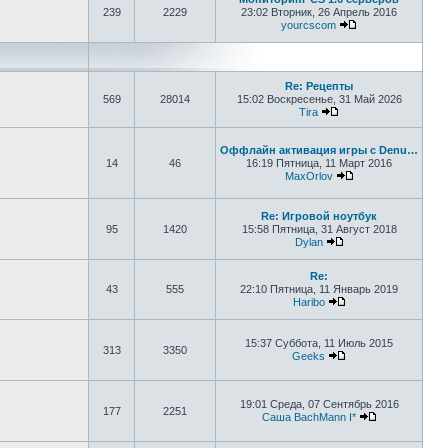
239
2229
23:02 Вторник, 26 Апрель 2016
yourcscom
Перейти к после
Re: Рецепты
569
28014
15:02 Воскресенье, 31 Май 2026
Tira
Перейти к последне
Оффлайн активация игры с Denu…
14
46
16:19 Пятница, 11 Март 2016
MaxOrlov
Перейти к после
Re: Игровой ноутбук
95
1420
15:58 Пятница, 31 Август 2018
Dylan
Перейти к последн
Re:
43
555
22:10 Пятница, 11 Январь 2019
Haribo
Перейти к последн
15:37 Суббота, 11 Июль 2015
313
3350
Geeks
Перейти к последн
19:01 Среда, 07 Сентябрь 2016
177
2251
Саша BachMann I*
Перейти к по