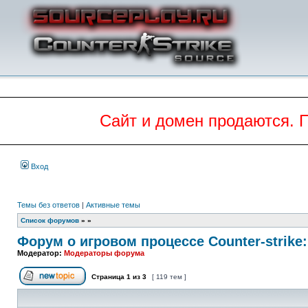
Сайт и домен продаются. 
Вход
Темы без ответов
|
Активные темы
Список форумов
»
»
Форум о игровом процессе Counter-strike:
Модератор:
Модераторы форума
Страница
1
из
3
[ 119 тем ]
Начать новую тему