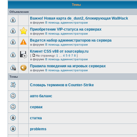
Темы
Объявления
Важно! Новая карта de_dust2, блокирующая WallHack
в форуме
В помощь администраторам
Нет
непрочитанных
Приобретение VIP-статуса на серверах
сообщений
в форуме
В помощь администраторам
Нет
непрочитанных
Ведется набор администраторов на сервера
сообщений
в форуме
В помощь администраторам
Нет
непрочитанных
Клиент CSS v88 от sourceplay.ru
сообщений
[
На страницу:
1
…
4
5
6
7
8
]
На
Нет
в форуме
В помощь администраторам
страницу
непрочитанных
Правила поведения на игровых серверах
сообщений
в форуме
В помощь администраторам
Эта
тема
Темы
закрыта,
вы
Словарь терминов в Counter-Strike
не
можете
Нет
редактировать
непрочитанных
и
авто баланс
сообщений
оставлять
Нет
сообщения
непрочитанных
в
сервак
сообщений
ней.
Нет
непрочитанных
статка
сообщений
Эта
тема
problems
закрыта,
вы
Эта
не
тема