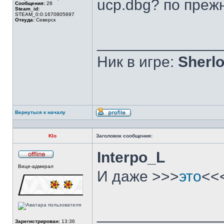
ucp.dbg? по прежн
Сообщения:
28
Steam_id:
STEAM_0:0:1670805697
Откуда:
Северск
______________
Ник в игре:
Sherlo
Вернуться к началу
Профиль
Klo
Заголовок сообщения:
Interpo_L
Не
Вице-адмирал
в
И даже >>>
это
<<
сети
______________
Зарегистрирован:
13:36