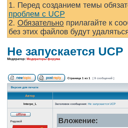
1. Перед созданием темы обязат
проблем с UCP
2.
Обязательно
прилагайте к соо
без этих файлов будут удаляться
Не запускается UCP
Модератор:
Модераторы форума
Страница
1
из
1
[ 9 сообщений ]
Начать новую тему
Ответить на тему
Версия для печати
Автор
Interpo_L
Заголовок сообщения:
Не запускается UCP
Вложение:
Не
Рядовой
в
сети