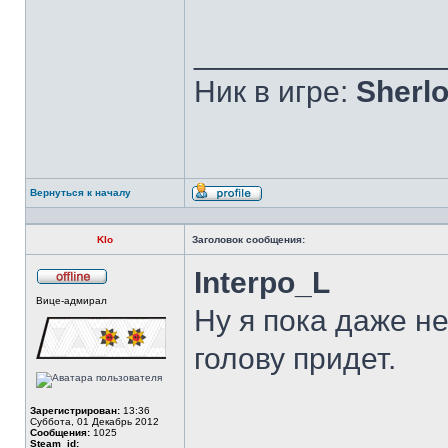
______________
Ник в игре:
Sherlo
Вернуться к началу
Профиль
Klo
Заголовок сообщения:
Interpo_L
Не
Вице-адмирал
в
Ну я пока даже не
сети
голову придет.
Зарегистрирован:
13:36
Суббота, 01 Декабрь 2012
______________
Сообщения:
1025
Steam_id: