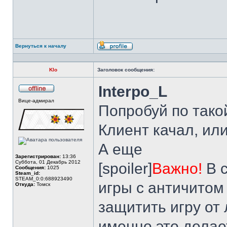
Вернуться к началу
Профиль
Klo
Заголовок сообщения:
Interpo_L
Не
Вице-адмирал
в
Попробуй по такой
сети
Клиент качал, ил
А еще
Зарегистрирован:
13:36
Суббота, 01 Декабрь 2012
[spoiler]
Важно!
В 
Сообщения:
1025
Steam_id:
STEAM_0:0:688923490
игры с античитом
Откуда:
Томск
защитить игру от
именно это делае