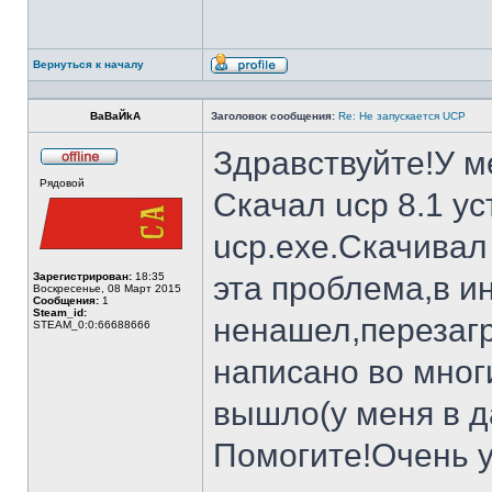
Вернуться к началу
Профиль
BaBaЙkA
Заголовок сообщения:
Re: Не запускается UCP
Здравствуйте!У м
Не
Рядовой
в
Скачал ucp 8.1 у
сети
ucp.exe.Скачивал 
Зарегистрирован:
18:35
эта проблема,в и
Воскресенье, 08 Март 2015
Сообщения:
1
Steam_id:
ненашел,перезагр
STEAM_0:0:66688666
написано во мног
вышло(у меня в д
Помогите!Очень у