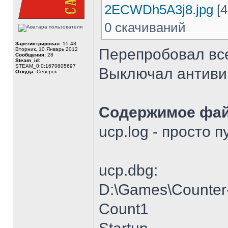
2ECWDh5A3j8.jpg
[4
0 скачиваний
Зарегистрирован:
15:43
Перепробовал вс
Вторник, 10 Январь 2012
Сообщения:
28
Steam_id:
STEAM_0:0:1670805697
Выключал антивир
Откуда:
Северск
Содержимое файл
ucp.log - просто 
ucp.dbg:
D:\Games\Counter-
Count1