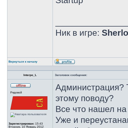
Startup
______________
Ник в игре:
Sherlo
Вернуться к началу
Профиль
Interpo_L
Заголовок сообщения:
Администрация? Т
Не
Рядовой
в
этому поводу?
сети
Все что нашел на
Уже и переустанав
Зарегистрирован:
15:43
Вторник, 10 Январь 2012