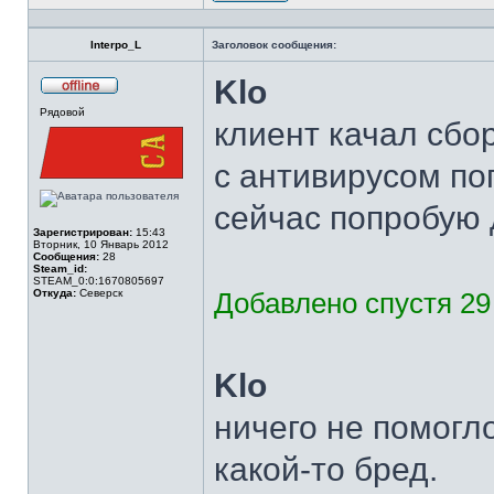
Профиль
Interpo_L
Заголовок сообщения:
Klo
Не
Рядовой
в
клиент качал сбор
сети
с антивирусом по
сейчас попробую 
Зарегистрирован:
15:43
Вторник, 10 Январь 2012
Сообщения:
28
Steam_id:
STEAM_0:0:1670805697
Откуда:
Северск
Добавлено спустя 29
Klo
ничего не помогло
какой-то бред.