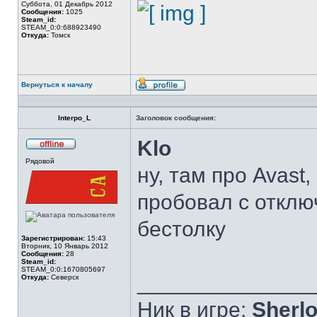
Суббота, 01 Декабрь 2012
Сообщения:
1025
Steam_id:
STEAM_0:0:688923490
Откуда:
Томск
Вернуться к началу
Профиль
Interpo_L
Заголовок сообщения:
Klo
Не
Рядовой
в
ну, там про Avast, 
сети
пробовал с отклю
бестолку
Зарегистрирован:
15:43
Вторник, 10 Январь 2012
Сообщения:
28
Steam_id:
STEAM_0:0:1670805697
______________
Откуда:
Северск
Ник в игре:
Sherlo