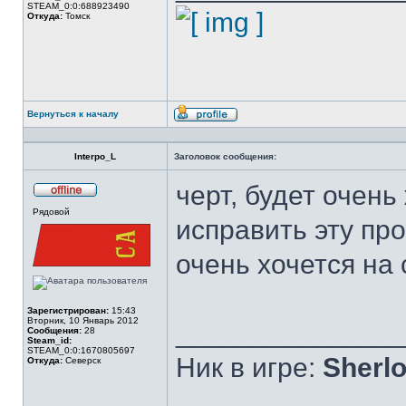
STEAM_0:0:688923490
Откуда:
Томск
Вернуться к началу
Профиль
Interpo_L
Заголовок сообщения:
черт, будет очень
Не
Рядовой
в
исправить эту пр
сети
очень хочется на 
Зарегистрирован:
15:43
Вторник, 10 Январь 2012
______________
Сообщения:
28
Steam_id:
STEAM_0:0:1670805697
Ник в игре:
Sherlo
Откуда:
Северск