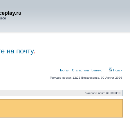
eplay.ru
urce
е на почту
.
Портал
Статистика
Банлист
Поиск
Текущее время: 12:25 Воскресенье, 09 Август 2026
Часовой пояс:
UTC+03:00