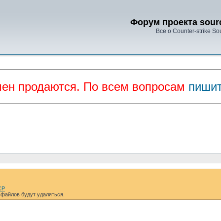
Форум проекта sourc
Все о Counter-strike So
мен продаются. По всем вопросам
пишит
CP
 файлов будут удаляться.