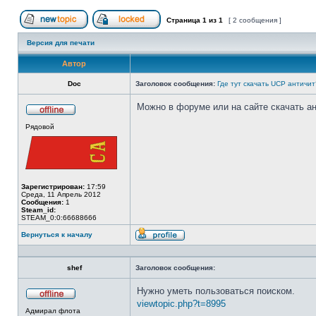
Страница
1
из
1
[ 2 сообщения ]
Начать новую тему
Эта тема закрыта, вы не можете редактиров
Версия для печати
Автор
Doc
Заголовок сообщения:
Где тут скачать UCP античит
Можно в форуме или на сайте скачать а
Не
Рядовой
в
сети
Зарегистрирован:
17:59
Среда, 11 Апрель 2012
Сообщения:
1
Steam_id:
STEAM_0:0:66688666
Вернуться к началу
Профиль
shef
Заголовок сообщения:
Нужно уметь пользоваться поиском.
viewtopic.php?t=8995
Не
Адмирал флота
в