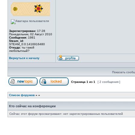
сети
Зарегистрирован:
17:28
Понедельник, 02 Август 2010
Сообщения:
1981
Steam_id:
STEAM_0:0:1416916480
Откуда:
ты такой
любопытный?
Вернуться к началу
Профиль
Показать сообщ
Страница
1
из
1
[ 2 сообщения ]
Начать новую тему
Эта тема закрыта, вы не можете редактиров
Список форумов
»
»
Кто сейчас на конференции
Сейчас этот форум просматривают: нет зарегистрированных пользователей