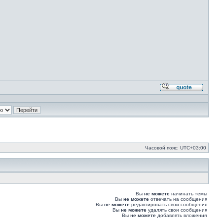
Ответи
с
цитато
Часовой пояс:
UTC+03:00
Вы
не можете
начинать темы
Вы
не можете
отвечать на сообщения
Вы
не можете
редактировать свои сообщения
Вы
не можете
удалять свои сообщения
Вы
не можете
добавлять вложения