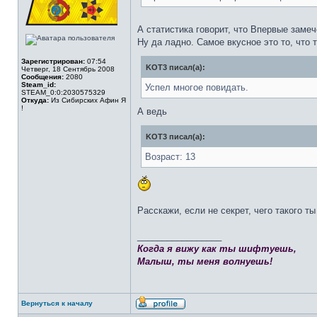
А статистика говорит, что Впервые замеч
Ну да ладно. Самое вкусное это то, что 
Зарегистрирован:
07:54
KOT3 писал(а):
Четверг, 18 Сентябрь 2008
Сообщения:
2080
Steam_id:
Успел многое повидать.
STEAM_0:0:2030575329
Откуда:
Из Сибирских Афин Я
!
А ведь
KOT3 писал(а):
Возраст: 13
Расскажи, если не секрет, чего такого т
_________________
Когда я вижу как ты шифтуешь,
Малыш, ты меня волнуешь!
Вернуться к началу
Профиль