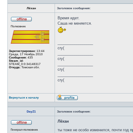
Лёхан
Заголовок сообщения:
Время идет.
Саша не меняется.
Не
Полковник
в
сети
_________________
cry(
Зарегистрирован:
13:44
_________________
Среда, 17 Ноябрь 2010
Сообщения:
435
cry(
Steam_id:
_________________
STEAM_0:0:34148317
Откуда:
Томская обл.
cry(
_________________
cry(
Вернуться к началу
Профиль
DayZ1
Заголовок сообщения:
Лёхан
Не
ты тоже не особо изменился, почти год 
Генерал-полковник
в