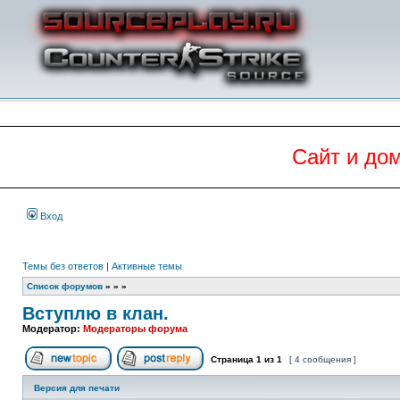
Сайт и до
Вход
Темы без ответов
|
Активные темы
Список форумов
»
»
»
Вступлю в клан.
Модератор:
Модераторы форума
Страница
1
из
1
[ 4 сообщения ]
Начать новую тему
Ответить на тему
Версия для печати