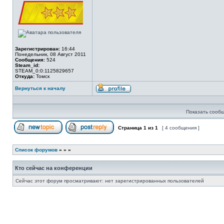
сети
Зарегистрирован:
16:44
Понедельник, 08 Август 2011
Сообщения:
524
Steam_id:
STEAM_0:0:1125829657
Откуда:
Томск
Вернуться к началу
Профиль
Показать сообщ
Страница
1
из
1
[ 4 сообщения ]
Начать новую тему
Ответить на тему
Список форумов
»
»
»
Кто сейчас на конференции
Сейчас этот форум просматривают: нет зарегистрированных пользователей