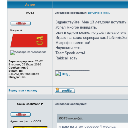
Автор
KOT3
Заголовок сообщения:
Вступлю в клан.
Здравствуйте! Мне 13 лет,хочу вступить 
Успел многое повидать.
Не
Рядовой
в
Был в одном клане, но ушёл из-за очень 
сети
Играю на таких серверах как:Паблик(d2on
Микрофон имеется!
Наушники есть!
TeamSpeak есть!
Raidcall есть!
Зарегистрирован:
20:02
Вторник, 05 Июль 2016
Сообщения:
6
_________________
Steam_id:
STEAM_0:0:66688666
Откуда:
Css
Вернуться к началу
Профиль
Саша BachMann I*
Заголовок сообщения:
KOT3 писал(а):
Не
Адмирал флота СССР
в
сети
играю на этом сервере 4 месяца!