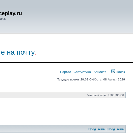
eplay.ru
urce
е на почту
.
Портал
Статистика
Банлист
Поиск
Текущее время: 20:01 Суббота, 08 Август 2026
Часовой пояс:
UTC+03:00
Пред. тема
|
След. тема