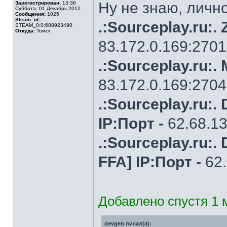
Ну не знаю, лично
Зарегистрирован:
13:36
Суббота, 01 Декабрь 2012
Сообщения:
1025
Steam_id:
.:Sourceplay.ru:.
STEAM_0:0:688923490
Откуда:
Томск
83.172.0.169:270
.:Sourceplay.ru:. 
83.172.0.169:270
.:Sourceplay.ru:.
IP:Порт -
62.68.13
.:Sourceplay.ru:.
FFA] IP:Порт -
62.
Добавлено спустя 1 
devgen писал(а):