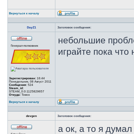
Вернуться к началу
Профиль
DayZ1
Заголовок сообщения:
небольшие пробле
Не
Генерал-полковник
в
играйте пока что 
сети
Зарегистрирован:
16:44
Понедельник, 08 Август 2011
Сообщения:
524
Steam_id:
STEAM_0:0:1125829657
Откуда:
Томск
Вернуться к началу
Профиль
devgen
Заголовок сообщения:
а ок, а то я думал
Не