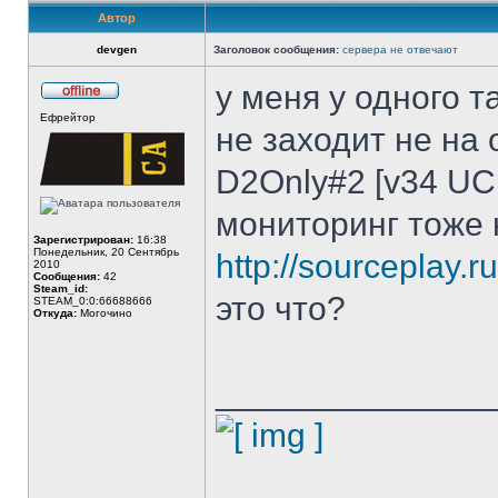
Автор
devgen
Заголовок сообщения:
сервера не отвечают
у меня у одного 
Не
Ефрейтор
в
не заходит не на 
сети
D2Only#2 [v34 UCP
мониторинг тоже 
Зарегистрирован:
16:38
Понедельник, 20 Сентябрь
http://sourceplay.r
2010
Сообщения:
42
Steam_id:
это что?
STEAM_0:0:66688666
Откуда:
Могочино
______________