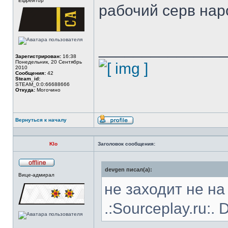
Ефрейтор
в
рабочий серв наро
сети
______________
Зарегистрирован:
16:38
Понедельник, 20 Сентябрь
2010
Сообщения:
42
Steam_id:
STEAM_0:0:66688666
Откуда:
Могочино
Вернуться к началу
Профиль
Klo
Заголовок сообщения:
devgen писал(а):
Не
Вице-адмирал
в
сети
не заходит не на
.:Sourceplay.ru:.