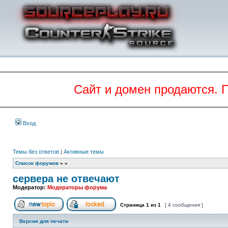
Сайт и домен продаются. 
Вход
Темы без ответов
|
Активные темы
Список форумов
»
»
сервера не отвечают
Модератор:
Модераторы форума
Страница
1
из
1
[ 4 сообщения ]
Начать новую тему
Эта тема закрыта, вы не можете редактиров
Версия для печати