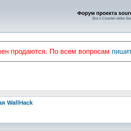
Форум проекта sourc
Все о Counter-strike So
мен продаются. По всем вопросам
пишит
ая WallHack