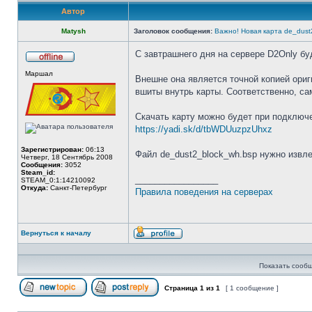
Автор
Matysh
Заголовок сообщения:
Важно! Новая карта de_dust
C завтрашнего дня на сервере D2Only буд
Не
Маршал
в
Внешне она является точной копией ориг
сети
вшиты внутрь карты. Соответственно, са
Скачать карту можно будет при подключе
https://yadi.sk/d/tbWDUuzpzUhxz
Зарегистрирован:
06:13
Файл de_dust2_block_wh.bsp нужно извлеч
Четверг, 18 Сентябрь 2008
Сообщения:
3052
Steam_id:
_________________
STEAM_0:1:14210092
Откуда:
Санкт-Петербург
Правила поведения на серверах
Вернуться к началу
Профиль
Показать сообщ
Страница
1
из
1
[ 1 сообщение ]
Начать новую тему
Ответить на тему