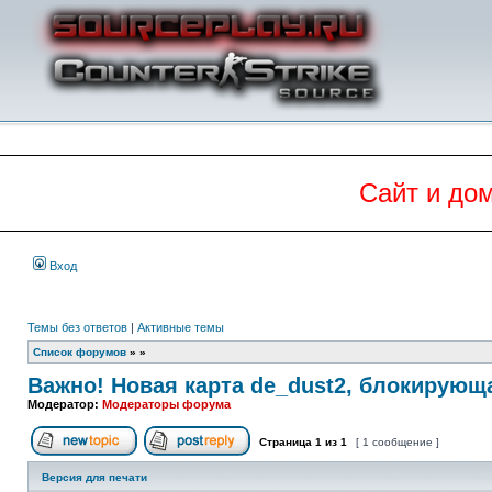
Сайт и до
Вход
Темы без ответов
|
Активные темы
Список форумов
»
»
Важно! Новая карта de_dust2, блокирующ
Модератор:
Модераторы форума
Страница
1
из
1
[ 1 сообщение ]
Начать новую тему
Ответить на тему
Версия для печати