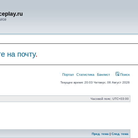
eplay.ru
urce
е на почту
.
Портал
Статистика
Банлист
Поиск
Текущее время: 20:03 Четверг, 06 Август 2026
Часовой пояс:
UTC+03:00
Пред. тема
|
След. тема