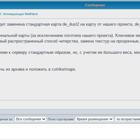
Сообщение
2, блокирующая WallHack
ет заменена стандартная карта de_dust2 на карту от нашего проекта, de
инальной карты (за исключением логотипа нашего проекта). Ключевое ее 
мый распространенный способ читерства, замена текстур на прозрачные,
нии к серверу стандартным образом, но, с учетом ее большого веса, мо
ь из архива и положить в cstrike/maps.
ения за:
Поле сортировки