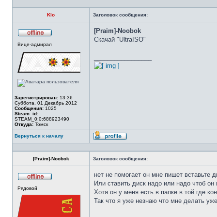
Klo
Заголовок сообщения:
[Praim]-Noobok
Скачай "UltraISO"
Не
Вице-адмирал
в
сети
_________________
Зарегистрирован:
13:36
Суббота, 01 Декабрь 2012
Сообщения:
1025
Steam_id:
STEAM_0:0:688923490
Откуда:
Томск
Вернуться к началу
Профиль
[Praim]-Noobok
Заголовок сообщения:
нет не помогает он мне пишет вставьте д
Или ставить диск надо или надо чтоб он 
Не
Рядовой
в
Хотя он у меня есть в папке в той где конт
сети
Так что я уже незнаю что мне делать уже!!