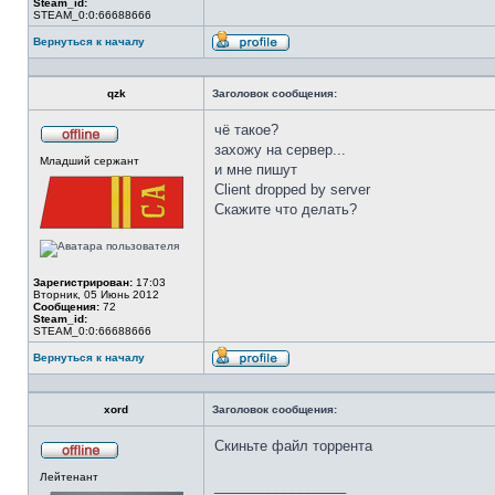
Steam_id:
STEAM_0:0:66688666
Вернуться к началу
Профиль
qzk
Заголовок сообщения:
чё такое?
захожу на сервер...
Не
Младший сержант
в
и мне пишут
сети
Client dropped by server
Скажите что делать?
Зарегистрирован:
17:03
Вторник, 05 Июнь 2012
Сообщения:
72
Steam_id:
STEAM_0:0:66688666
Вернуться к началу
Профиль
xord
Заголовок сообщения:
Скиньте файл торрента
Не
Лейтенант
в
_________________
сети