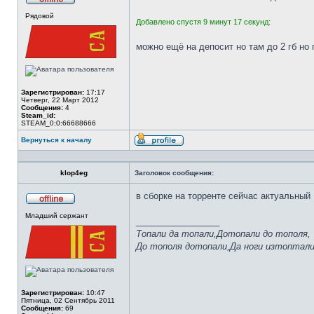
Не
Рядовой
в
Добавлено спустя 9 минут 17 секунд:
сети
можно ещё на депосит но там до 2 гб но 
Зарегистрирован:
17:17
Четверг, 22 Март 2012
Сообщения:
4
Steam_id:
STEAM_0:0:66688666
Вернуться к началу
Профиль
klop4eg
Заголовок сообщения:
в сборке на торренте сейчас актуальный
Не
Младший сержант
в
_________________
сети
Топали да топали,Дотопали до тополя,
До тополя дотопали,Да ноги изтоптал
Зарегистрирован:
10:47
Пятница, 02 Сентябрь 2011
Сообщения:
69