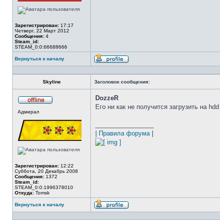
Зарегистрирован:
17:17
Четверг, 22 Март 2012
Сообщения:
4
Steam_id:
STEAM_0:0:66688666
Вернуться к началу
Профиль
Skyline
Заголовок сообщения:
DozzeR
Его ни как не получится загрузить на hdd
Не
Адмирал
в
сети
_________________
|
Правила форума
|
Зарегистрирован:
12:22
Суббота, 20 Декабрь 2008
Сообщения:
1372
Steam_id:
STEAM_0:0:1996378010
Откуда:
Tomsk
Вернуться к началу
Профиль