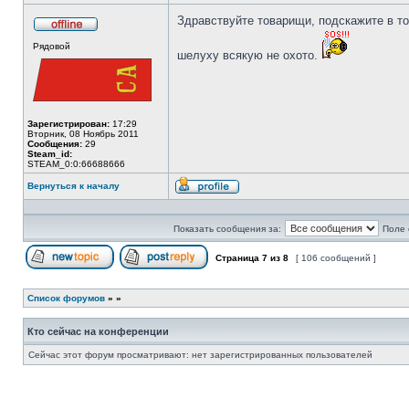
Здравствуйте товарищи, подскажите в топ
Не
Рядовой
в
шелуху всякую не охото.
сети
Зарегистрирован:
17:29
Вторник, 08 Ноябрь 2011
Сообщения:
29
Steam_id:
STEAM_0:0:66688666
Вернуться к началу
Профиль
Показать сообщения за:
Поле 
Страница
7
из
8
[ 106 сообщений ]
Начать новую тему
Ответить на тему
Список форумов
»
»
Кто сейчас на конференции
Сейчас этот форум просматривают: нет зарегистрированных пользователей