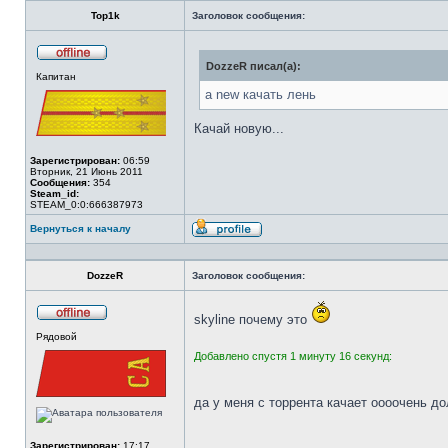
Top1k
Заголовок сообщения:
DozzeR писал(а):
Не
Капитан
в
сети
а new качать лень
Качай новую...
Зарегистрирован:
06:59
Вторник, 21 Июнь 2011
Сообщения:
354
Steam_id:
STEAM_0:0:666387973
Вернуться к началу
Профиль
DozzeR
Заголовок сообщения:
skyline почему это
Не
Рядовой
в
сети
Добавлено спустя 1 минуту 16 секунд:
да у меня с торрента качает оооочень д
Зарегистрирован:
17:17