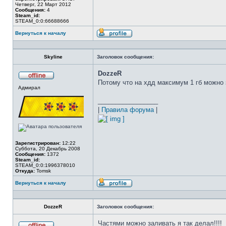
Четверг, 22 Март 2012
Сообщения:
4
Steam_id:
STEAM_0:0:66688666
Вернуться к началу
Профиль
Skyline
Заголовок сообщения:
DozzeR
Потому что на хдд максимум 1 гб можно з
Не
Адмирал
в
сети
_________________
|
Правила форума
|
Зарегистрирован:
12:22
Суббота, 20 Декабрь 2008
Сообщения:
1372
Steam_id:
STEAM_0:0:1996378010
Откуда:
Tomsk
Вернуться к началу
Профиль
DozzeR
Заголовок сообщения:
Частями можно заливать я так делал!!!!