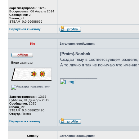
Зарегистрирован:
16:52
Воскресенье, 06 Апрель 2014
Сообщения:
2
Steam_id:
STEAM_0:0:66688666
Вернуться к началу
Профиль
Klo
Заголовок сообщения:
[Praim]-Noobok
Создай тему в соответсвуещем разделе,
Не
Вице-адмирал
в
А то лично я так не понимаю что именно 
сети
_________________
Зарегистрирован:
13:36
Суббота, 01 Декабрь 2012
Сообщения:
1025
Steam_id:
STEAM_0:0:688923490
Откуда:
Томск
Вернуться к началу
Профиль
Chucky
Заголовок сообщения: