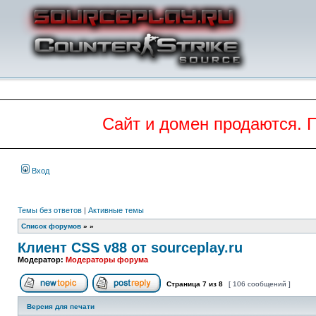
Сайт и домен продаются. 
Вход
Темы без ответов
|
Активные темы
Список форумов
»
»
Клиент CSS v88 от sourceplay.ru
Модератор:
Модераторы форума
Страница
7
из
8
[ 106 сообщений ]
Начать новую тему
Ответить на тему
Версия для печати