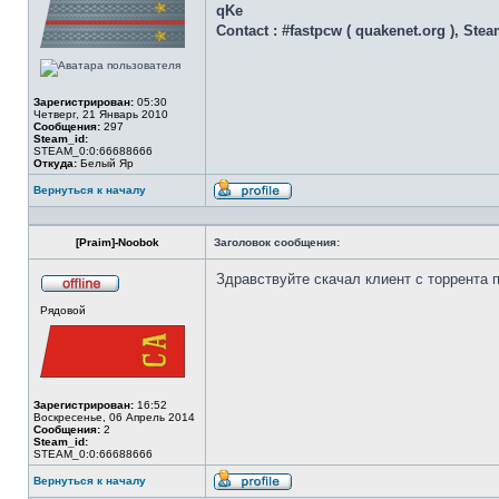
qKe
Contact : #fastpcw ( quakenet.org ), Ste
Зарегистрирован:
05:30
Четверг, 21 Январь 2010
Сообщения:
297
Steam_id:
STEAM_0:0:66688666
Откуда:
Белый Яр
Вернуться к началу
Профиль
[Praim]-Noobok
Заголовок сообщения:
Здравствуйте скачал клиент с торрента 
Не
Рядовой
в
сети
Зарегистрирован:
16:52
Воскресенье, 06 Апрель 2014
Сообщения:
2
Steam_id:
STEAM_0:0:66688666
Вернуться к началу
Профиль