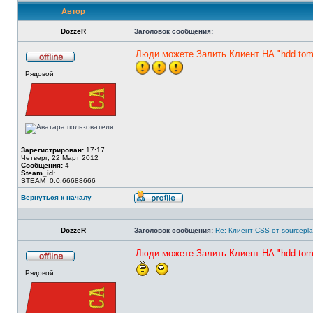
Автор
DozzeR
Заголовок сообщения:
Люди можете Залить Клиент НА "hdd.toms
Не
Рядовой
в
сети
Зарегистрирован:
17:17
Четверг, 22 Март 2012
Сообщения:
4
Steam_id:
STEAM_0:0:66688666
Вернуться к началу
Профиль
DozzeR
Заголовок сообщения:
Re: Клиент CSS от sourcepla
Люди можете Залить Клиент НА "hdd.toms
Не
Рядовой
в
сети