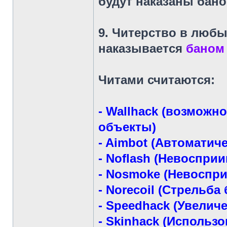
будут наказаны бан
9. Читерство
в любых
наказывается
баном 
Читами считаются:
- Wallhack (возможн
объекты)
- Aimbot (Автоматич
- Noflash (Невоспри
- Nosmoke (Невоспр
- Norecoil (Стрельба 
- Speedhack (Увелич
- Skinhack (Использ