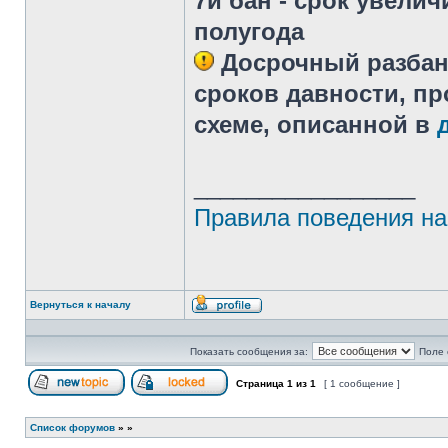
7й бан - срок увелич
полугода
Досрочный разба
сроков давности, пр
схеме, описанной в
_________________
Правила поведения на
Вернуться к началу
Профиль
Показать сообщения за:
Поле 
Страница
1
из
1
[ 1 сообщение ]
Начать новую тему
Эта тема закрыта, вы не можете редактиров
Список форумов
»
»