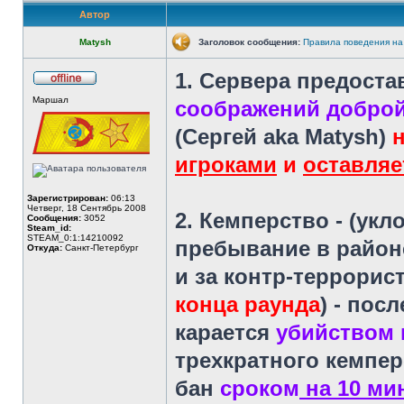
Автор
Matysh
Заголовок сообщения:
Правила поведения на
1. Сервера предост
Не
Маршал
в
соображений доброй
сети
(Сергей aka Matysh)
игроками
и
оставляе
Зарегистрирован:
06:13
Четверг, 18 Сентябрь 2008
2. Кемперство
- (укл
Сообщения:
3052
Steam_id:
STEAM_0:1:14210092
пребывание в районе
Откуда:
Санкт-Петербург
и за контр-террорис
конца раунда
) - пос
карается
убийством 
трехкратного кемпер
бан
сроком
на 10 ми