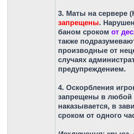
3. Маты
на сервере (
запрещены
. Наруше
баном сроком
от де
также подразумеваю
производные от нец
случаях администра
предупреждением.
4. Оскорбления
игро
запрещены в любой 
наказывается, в зав
сроком от одного ча
Исключения: крыса, 