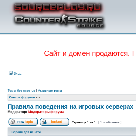
Сайт и домен продаются. 
Вход
Темы без ответов
|
Активные темы
Список форумов
»
»
Правила поведения на игровых серверах
Модератор:
Модераторы форума
Страница
1
из
1
[ 1 сообщение ]
Начать новую тему
Эта тема закрыта, вы не можете редактиров
Версия для печати