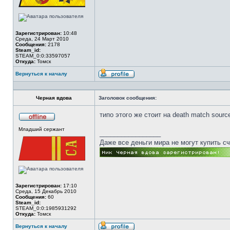
Зарегистрирован:
10:48
Среда, 24 Март 2010
Сообщения:
2178
Steam_id:
STEAM_0:0:33597057
Откуда:
Томск
Вернуться к началу
Профиль
Черная вдова
Заголовок сообщения:
типо этого же стоит на death match sourc
Не
Младший сержант
в
_________________
сети
Даже все деньги мира не могут купить с
Зарегистрирован:
17:10
Среда, 15 Декабрь 2010
Сообщения:
60
Steam_id:
STEAM_0:0:1985931292
Откуда:
Томск
Вернуться к началу