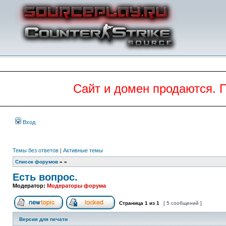
Сайт и домен продаются. 
Вход
Темы без ответов
|
Активные темы
Список форумов
»
»
Есть вопрос.
Модератор:
Модераторы форума
Страница
1
из
1
[ 5 сообщений ]
Начать новую тему
Эта тема закрыта, вы не можете редактиров
Версия для печати