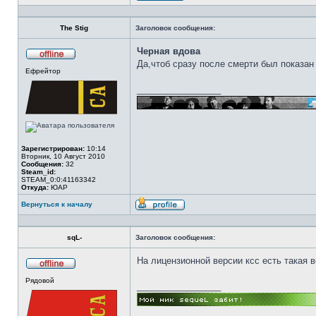
Профиль
The Stig
Заголовок сообщения:
Черная вдова
Да,чтоб сразу после смерти был показан 
Не
Ефрейтор
в
сети
_________________
Зарегистрирован:
10:14
Вторник, 10 Август 2010
Сообщения:
32
Steam_id:
STEAM_0:0:41163342
Откуда:
ЮАР
Вернуться к началу
Профиль
sqL-
Заголовок сообщения:
На лицензионной версии ксс есть такая в
Не
Рядовой
в
_________________
сети