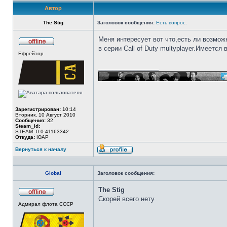
Автор
The Stig
Заголовок сообщения:
Есть вопрос.
Меня интересует вот что,есть ли возмо
в серии Call of Duty multyplayer.Имеется
Не
Ефрейтор
в
сети
_________________
Зарегистрирован:
10:14
Вторник, 10 Август 2010
Сообщения:
32
Steam_id:
STEAM_0:0:41163342
Откуда:
ЮАР
Вернуться к началу
Профиль
Global
Заголовок сообщения:
The Stig
Скорей всего нету
Не
Адмирал флота СССР
в
сети