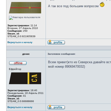
сети
А так все под большим вопросом
Зарегистрирован:
11:14
Вторник, 27 Апрель 2010
Сообщения:
250
Steam_id:
STEAM_0:0:921905839
Вернуться к началу
Профиль
денис
Заголовок сообщения:
Всем привет)кто из Северска давайте вс
мой номер 89069470032)
Не
Ефрейтор
в
сети
Зарегистрирован:
18:40
Понедельник, 18 Апрель 2011
Сообщения:
41
Steam_id:
STEAM_0:0:66688666
Вернуться к началу
Профиль