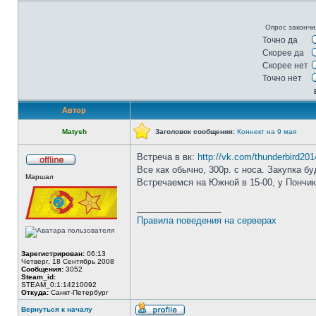
Опрос закончи
Точно да
Скорее да
Скорее нет
Точно нет
Автор
Matysh
Заголовок сообщения:
Коннект на 9 мая
Встреча в вк:
http://vk.com/thunderbird201
Все как обычно, 300р. с носа. Закупка б
Не
Маршал
в
Встречаемся на Южной в 15-00, у Пончик
сети
_________________
Правила поведения на серверах
Зарегистрирован:
06:13
Четверг, 18 Сентябрь 2008
Сообщения:
3052
Steam_id:
STEAM_0:1:14210092
Откуда:
Санкт-Петербург
Вернуться к началу