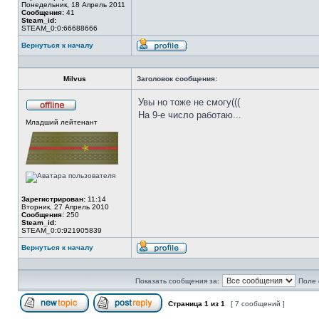
Понедельник, 18 Апрель 2011
Сообщения:
41
Steam_id:
STEAM_0:0:66688666
Вернуться к началу
Профиль
Milvus
Заголовок сообщения:
Увы но тоже не смогу(((
На 9-е число работаю...
Не
Младший лейтенант
в
сети
Зарегистрирован:
11:14
Вторник, 27 Апрель 2010
Сообщения:
250
Steam_id:
STEAM_0:0:921905839
Вернуться к началу
Профиль
Показать сообщения за:
Поле 
Страница
1
из
1
[ 7 сообщений ]
Начать новую тему
Ответить на тему