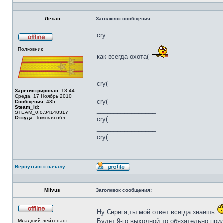
Профиль
Лёхан
Заголовок сообщения:
cry
Не
Полковник
в
сети
как всегда-охота(
_________________
cry(
Зарегистрирован:
13:44
_________________
Среда, 17 Ноябрь 2010
cry(
Сообщения:
435
Steam_id:
_________________
STEAM_0:0:34148317
Откуда:
Томская обл.
cry(
_________________
cry(
Вернуться к началу
Профиль
Milvus
Заголовок сообщения:
Ну Серега,ты мой ответ всегда знаешь
Не
Будет 9-го выходной то обязательно при
Младший лейтенант
в