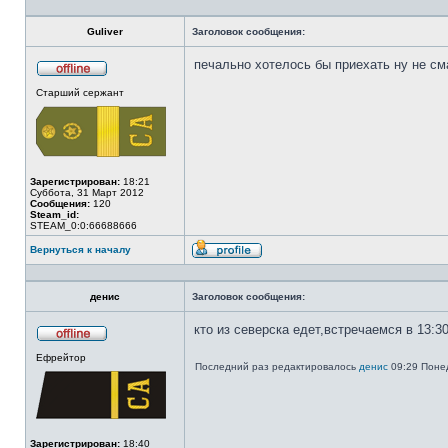
Guliver
Заголовок сообщения:
печально хотелось бы приехать ну не см
Не
Старший сержант
в
сети
Зарегистрирован:
18:21
Суббота, 31 Март 2012
Сообщения:
120
Steam_id:
STEAM_0:0:66688666
Вернуться к началу
Профиль
денис
Заголовок сообщения:
кто из северска едет,встречаемся в 13:3
Не
Ефрейтор
в
Последний раз редактировалось
денис
09:29 Понед
сети
Зарегистрирован:
18:40