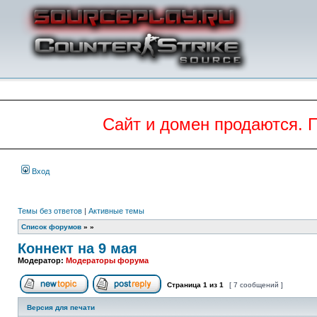
Сайт и домен продаются. 
Вход
Темы без ответов
|
Активные темы
Список форумов
»
»
Коннект на 9 мая
Модератор:
Модераторы форума
Страница
1
из
1
[ 7 сообщений ]
Начать новую тему
Ответить на тему
Версия для печати