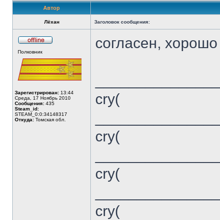
Автор
Лёхан
Заголовок сообщения:
согласен, хорошо 
Не
Полковник
в
сети
______________
Зарегистрирован:
13:44
cry(
Среда, 17 Ноябрь 2010
Сообщения:
435
Steam_id:
______________
STEAM_0:0:34148317
Откуда:
Томская обл.
cry(
______________
cry(
______________
cry(