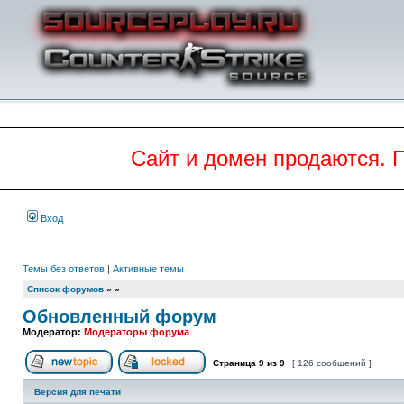
Сайт и домен продаются. 
Вход
Темы без ответов
|
Активные темы
Список форумов
»
»
Обновленный форум
Модератор:
Модераторы форума
Страница
9
из
9
[ 126 сообщений ]
Начать новую тему
Эта тема закрыта, вы не можете редактиров
Версия для печати