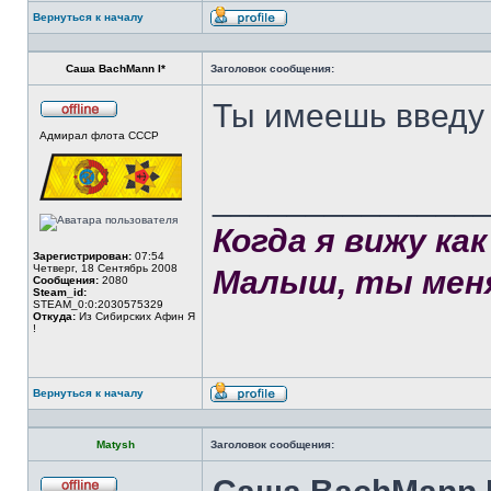
Вернуться к началу
Профиль
Саша BachMann I*
Заголовок сообщения:
Ты имеешь введу
Не
Адмирал флота СССР
в
сети
______________
Когда я вижу к
Зарегистрирован:
07:54
Четверг, 18 Сентябрь 2008
Малыш, ты меня
Сообщения:
2080
Steam_id:
STEAM_0:0:2030575329
Откуда:
Из Сибирских Афин Я
!
Вернуться к началу
Профиль
Matysh
Заголовок сообщения: