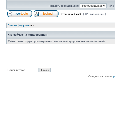
Показать сообщения за:
Поле 
Страница
9
из
9
[ 126 сообщений ]
Начать новую тему
Эта тема закрыта, вы не можете редактиров
Список форумов
»
»
Кто сейчас на конференции
Сейчас этот форум просматривают: нет зарегистрированных пользователей
Создано на основе
p