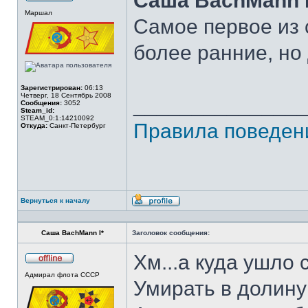
Саша BachMann I
Не
Маршал
в
Самое первое из
сети
более ранние, но
Зарегистрирован:
06:13
Четверг, 18 Сентябрь 2008
______________
Сообщения:
3052
Steam_id:
STEAM_0:1:14210092
Правила поведен
Откуда:
Санкт-Петербург
Вернуться к началу
Профиль
Саша BachMann I*
Заголовок сообщения:
Хм...а куда ушло
Не
Адмирал флота СССР
в
Умирать в долину
сети