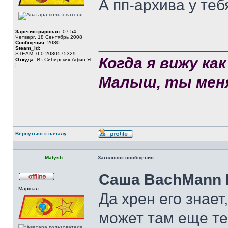
А пп-архива у теб
Зарегистрирован:
07:54
Четверг, 18 Сентябрь 2008
______________
Сообщения:
2080
Steam_id:
STEAM_0:0:2030575329
Когда я вижу к
Откуда:
Из Сибирских Афин Я
!
Малыш, ты меня
Вернуться к началу
Профиль
Matysh
Заголовок сообщения:
Саша BachMann I
Не
Маршал
в
Да хрен его знает
сети
может там еще те