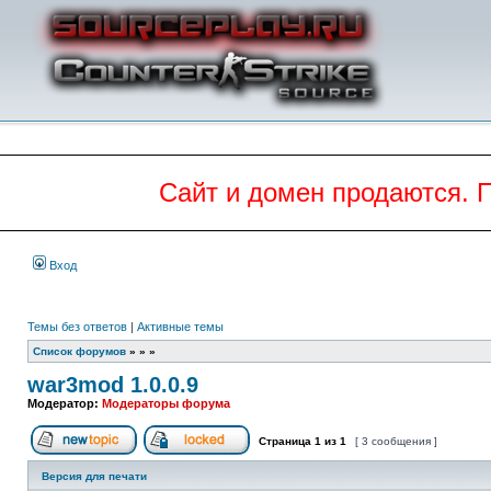
Сайт и домен продаются. 
Вход
Темы без ответов
|
Активные темы
Список форумов
»
»
»
war3mod 1.0.0.9
Модератор:
Модераторы форума
Страница
1
из
1
[ 3 сообщения ]
Начать новую тему
Эта тема закрыта, вы не можете редактиров
Версия для печати