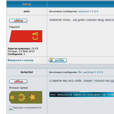
Автор
eklic
Заголовок сообщения:
war3mod 1.0.0.9
помагие плиз...на днях скачал мод warcra
Не
Рядовой
в
сети
Зарегистрирован:
16:43
Четверг, 13 Май 2010
Сообщения:
2
Вернуться к началу
Профиль
DeHuCbI4
Заголовок сообщения:
Re: war3mod 1.0.0.9
ставили мы его себе. пашет только на од
Не
Генерал армии
в
_________________
сети