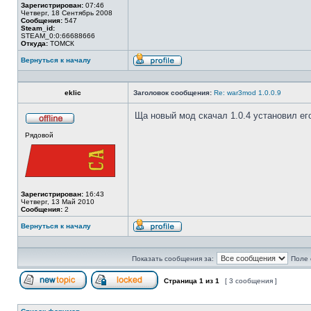
Зарегистрирован:
07:46
Четверг, 18 Сентябрь 2008
Сообщения:
547
Steam_id:
STEAM_0:0:66688666
Откуда:
ТОМСК
Вернуться к началу
Профиль
eklic
Заголовок сообщения:
Re: war3mod 1.0.0.9
Ща новый мод скачал 1.0.4 установил его
Не
Рядовой
в
сети
Зарегистрирован:
16:43
Четверг, 13 Май 2010
Сообщения:
2
Вернуться к началу
Профиль
Показать сообщения за:
Поле 
Страница
1
из
1
[ 3 сообщения ]
Начать новую тему
Эта тема закрыта, вы не можете редактиров