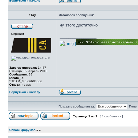
Вернуться к началу
Профиль
s1ay
Заголовок сообщения:
ну этого достаточно
Не
Сержант
в
_________________
сети
Зарегистрирован:
14:47
Пятница, 09 Апрель 2010
Сообщения:
99
Steam_id:
STEAM_0:0:66688666
Откуда:
томск
Вернуться к началу
Профиль
Показать сообщения за:
Поле 
Страница
1
из
1
[ 4 сообщения ]
Начать новую тему
Эта тема закрыта, вы не можете редактиров
Список форумов
»
»