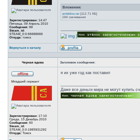
Вложения:
antiddos.rar
[112.71 КБ]
194 скачивания
Зарегистрирован:
14:47
Пятница, 09 Апрель 2010
Сообщения:
99
_________________
Steam_id:
STEAM_0:0:66688666
Откуда:
томск
Вернуться к началу
Профиль
Черная вдова
Заголовок сообщения:
я их уже год как поставил
Не
Младший сержант
в
_________________
сети
Даже все деньги мира не могут купить с
Зарегистрирован:
17:10
Среда, 15 Декабрь 2010
Сообщения:
60
Steam_id:
STEAM_0:0:1985931292
Откуда:
Томск