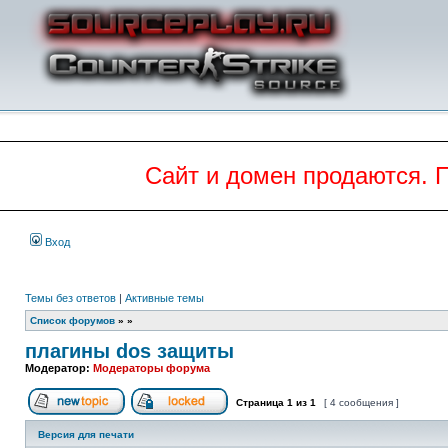
Сайт и домен продаются. 
Вход
Темы без ответов
|
Активные темы
Список форумов
»
»
плагины dos защиты
Модератор:
Модераторы форума
Страница
1
из
1
[ 4 сообщения ]
Начать новую тему
Эта тема закрыта, вы не можете редактиров
Версия для печати