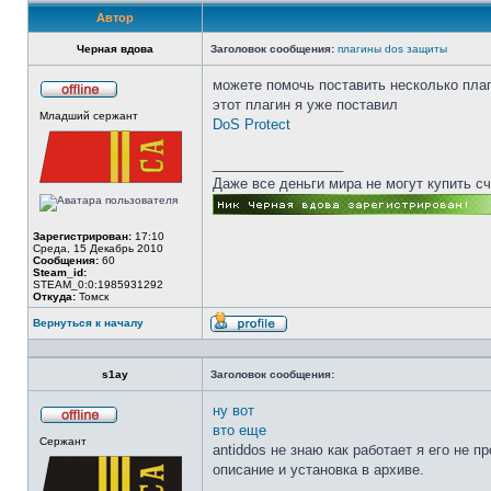
Автор
Черная вдова
Заголовок сообщения:
плагины dos защиты
можете помочь поставить несколько плаг
этот плагин я уже поставил
Не
Младший сержант
в
DoS Protect
сети
_________________
Даже все деньги мира не могут купить с
Зарегистрирован:
17:10
Среда, 15 Декабрь 2010
Сообщения:
60
Steam_id:
STEAM_0:0:1985931292
Откуда:
Томск
Вернуться к началу
Профиль
s1ay
Заголовок сообщения:
ну вот
вто еще
Не
Сержант
в
antiddos не знаю как работает я его не п
сети
описание и установка в архиве.