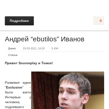
Подробнее
0
Андрей “ebutilos” Иванов
Qwert
23-03-2011, 14:20
5 434
Статьи
Привет Sourceplay и Томск!
Развивая идею
"
Exclusive
" -
было взято
Интервью у
человека,
поднявшего