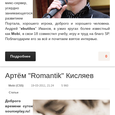
микс-сервер,
усердно
занимающегося
развитием
Портала, хорошего игрока, доброго и хорошего человека.
Андрей “
ebutilos
” Иванов, в узких кругах более известный
как
Mobi
, в свои 18 совместил учебу, игру и труд на благо SP.
Поблагодарим его за всё и почитаем взятое интервью.
Подробнее
0
Артём "Romantik" Кисляев
Mobi (CSS)
19-03-2011, 21:24
5 960
Статьи
Доброго
времени суток
sourceplay.ru!