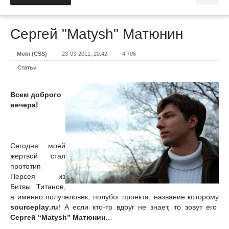
Сергей "Matysh" Матюнин
Mobi (CSS)
23-03-2011, 20:42
4 706
Статьи
Всем доброго
вечера!
Сегодня моей
жертвой стал
прототип
Персея из
Битвы Титанов,
а именно получеловек, полубог проекта, название которому
sourceplay
.
ru
! А если кто-то вдруг не знает, то зовут его
Сергей “
Matysh
” Матюнин
…