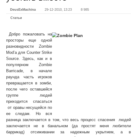
DeusExMachina
29-12-2010, 13:23
8 985
Статьи
Добро пожаловать на
просторы еще одной
разновидности Zombie
Mod’а для Counter Strike
Source. Здесь, как и в
популярном Zombie
Barricade, в начале
раунда часть игроков
превращается в зомби,
после чего оставшейся
группе людей
приходится спасаться
от оравы несущейся по
ее следам. Но вся
разница заключается в том, что весь процесс спасения людей
заключается не в банальном (да простят меня любители
баррикад) отсиживании за надежным укрытием, а в