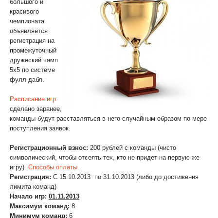
большого и
красивого
чемпионата
объявляется
регистрация на
промежуточный
дружеский чамп
5х5 по системе
фулл дабл.
Расписание игр
сделано заранее,
команды будут расставляться в него случайным образом по мере
поступления заявок.
Регистрационный взнос:
200 рублей с команды (чисто
символический, чтобы отсеять тех, кто не придет на первую же
игру).
Способы оплаты
.
Регистрация:
C 15.10.2013 по 31.10.2013 (либо до достижения
лимита команд)
Начало игр:
01.11.2013
Максимум команд:
8
Минимум команд:
6