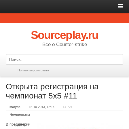
Sourceplay.ru
Все о Counter-strike
Полная версия сайта
Открыта регистрация на
чемпионат 5x5 #11
Matysh
15-10-2013, 12:14
14 724
Чемпионаты
В преддверии