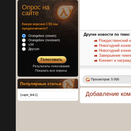
Опрос на
сайте
Какую версию CSS вы
предпочитаете?
Другие новости по теме:
Orangebox (steam)
Orangebox (nosteam)
Рождественский к
v34
Новогодний конне
Другую
Новогодний конне
Завершение чемпи
Коннект и награж
Результаты голосования
Показать все опросы
Просмотров: 5 000
Популярные статьи
Добавление ком
{sape_link1}