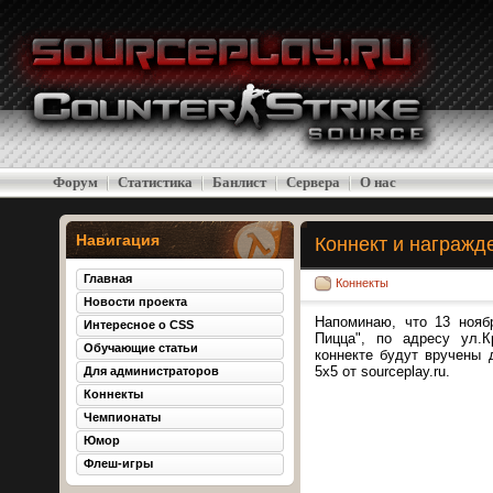
Форум
Статистика
Банлист
Cервера
О нас
Навигация
Коннект и награжд
Главная
Коннекты
Новости проекта
Напоминаю, что 13 нояб
Интересное о CSS
Пицца", по адресу ул.К
Обучающие статьи
коннекте будут вручены 
5х5 от sourceplay.ru.
Для администраторов
Коннекты
Чемпионаты
Юмор
Флеш-игры