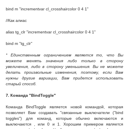
bind m "incrementvar cl_crosshaircolor 0 4 1"
//Как алиас
alias tg_clr "incrementvar cl_crosshaircolor 0 4 1"
bind m "tg_clr"
* Ед
инственным ограничением является то, что Вы
можете менять значения либо только в сторону
увеличения, либо в сторону уменьшения. Вы не можете
делать произвольные изменения, поэтому, если Вам
нужны другие вариации, Вам придется использовать
старый способ.
7. Команда "BindToggle"
Команда BindToggle является новой командой, которая
позволяет Вам создавать "связанные выключатели ("bind
toggles") для команд, которые обычно включаются и
выключаются , или 0 и 1. Хорошим примером является