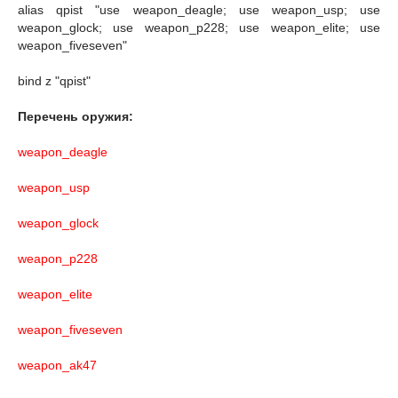
alias qpist "use weapon_deagle; use weapon_usp; use
weapon_glock; use weapon_p228; use weapon_elite; use
weapon_fiveseven"
bind z "qpist"
Перечень оружия:
weapon_deagle
weapon_usp
weapon_glock
weapon_p228
weapon_elite
weapon_fiveseven
weapon_ak47