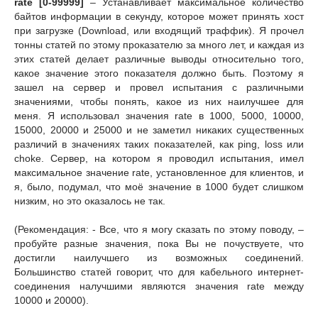
rate [0-99999]
– Устанавливает максимальное количество
байтов информации в секунду, которое может принять хост
при загрузке (Download, или входящий траффик). Я прочел
тонны статей по этому проказателю за много лет, и каждая из
этих статей делает различные выводы относительно того,
какое значение этого показателя должно быть. Поэтому я
зашел на сервер и провел испытания с различными
значениями, чтобы понять, какое из них наилучшее для
меня. Я использовал значения rate в 1000, 5000, 10000,
15000, 20000 и 25000 и не заметил никаких существенных
различий в значениях таких показателей, как ping, loss или
choke. Сервер, на котором я проводил испытания, имел
максимальное значение rate, установленное для клиентов, и
я, было, подумал, что моё значение в 1000 будет слишком
низким, но это оказалось не так.
(Рекомендация: - Все, что я могу сказать по этому поводу, –
пробуйте разные значения, пока Вы не почуствуете, что
достигли наилучшего из возможных соединений.
Большинство статей говорит, что для кабельного интернет-
соединения налучшими являются значения rate между
10000 и 20000).