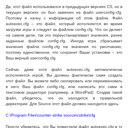
Да, этот файл использовался в предыдущих версиях CS, но в
текущих версиях он был заменен на файл userconfig.cfg.
Поэтому я начну с информации об этом файле. Файл
autoexec.cfg – это файл, который исполняется во время
загрузки игры и следует за файлом config.cfg. Что он делает
на самом деле, так это переустанавливает значения, ранее
заданные файлом config.cfg. Иногда игра сбрасывает
значения файла config.cfg на значения по умолчанию,
поэтому единственное, что сохранит Ваши установки – это
Ваш верный userconfig.cfg.
Сейчас даже хотя файл autoexec.cfg автоматически
исполняется игрой, Вы должны фактически сами создать
этот файл. Вы можете либо скопировать или переименовать
в него Ваш файл config.cfg, или написать его сами в
текстовом редакторе (например, в WordPad). Создав такой
файл, убедитесь, что он находится в правильной
директории. Для Source этот файл должен находится здесь:
C:\Program Files\counter-strike source\cstrike\cfg
Просто убедитесь, что Вы поместили файл autoexec.cfg в ту