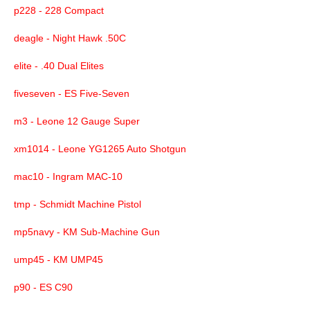
p228 - 228 Compact
deagle - Night Hawk .50C
elite - .40 Dual Elites
fiveseven - ES Five-Seven
m3 - Leone 12 Gauge Super
xm1014 - Leone YG1265 Auto Shotgun
mac10 - Ingram MAC-10
tmp - Schmidt Machine Pistol
mp5navy - KM Sub-Machine Gun
ump45 - KM UMP45
p90 - ES C90