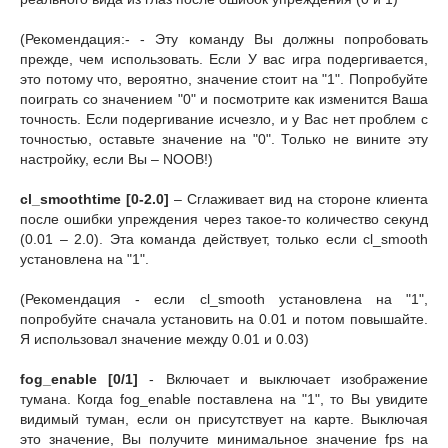
(Рекомендация:- - Эту команду Вы должны попробовать
прежде, чем использовать. Если У вас игра подергивается,
это потому что, вероятно, значение стоит на "1". Попробуйте
поиграть со значением "0" и посмотрите как изменится Ваша
точность. Если подергивание исчезло, и у Вас нет проблем с
точностью, оставьте значение на "0". Только не вините эту
настройку, если Вы – NOOB!)
cl_smoothtime [0-2.0]
– Сглаживает вид на стороне клиента
после ошибки упреждения через такое-то количество секунд
(0.01 – 2.0). Эта команда действует, только если cl_smooth
установлена на "1".
(Рекомендация - если cl_smooth установлена на "1",
попробуйте сначала установить на 0.01 и потом повышайте.
Я использовал значение между 0.01 и 0.03)
fog_enable [0/1]
- Включает и выключает изображение
тумана. Когда fog_enable поставлена на "1", то Вы увидите
видимый туман, если он присутствует на карте. Выключая
это значение, Вы получите минимальное значение fps на