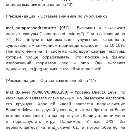
должны выставить значение на "0".
(Рекомендация: - Оставьте значение по умолчанию)
mat_compressedtextures [0/1]
- Включает и выключает
сжатые текстуры ("compressed textures"). При выключении на
"0", Вы получите минимальное улучшение качества с
существенным снижением производительности – на 10-15%.
При включении на "1" система использует сжатые текстуры,
которые проще обрабатывать. Это похоже на файлы
изображений форматов jpeg и bmp. Они выглядят
одинаково, но jpeg меньше с лушей компрессией.
(Рекомендация: - Оставить включенной на "1")
mat_dxlevel [50/60/70/80/81/90]
– Уровень DirectX Level, по
умолчанию является оптимальным, но Вы можете настроить
его вручную. Хорошей идеей является переключение
Вашего dxlevel на другой уровень, а затем обратно на Ваше
исходное значение, потом перегрузить Ваши установки Video
и перезапустить игру. Например, У вас DX9, Вы
переключаетесь на mat_dxlevel 81, а потом обратно на