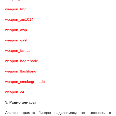
weapon_tmp
weapon_xm1014
weapon_awp
weapon_galil
weapon_famas
weapon_hegrenade
weapon_flashbang
weapon_smokegrenade
weapon_c4
5. Радио алиасы
Алиасы прямых биндов радиокоманд не включены в