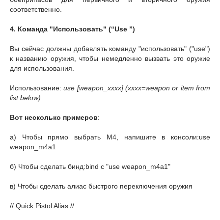
соответственно.
4. Команда "Использовать" (“Use ”)
Вы сейчас должны добавлять команду "использовать" ("use")
к названию оружия, чтобы немедленно вызвать это оружие
для использования.
Использование:
use [weapon_xxxx] (xxxx=weapon or item from
list below)
Вот несколько примеров
:
а) Чтобы прямо выбрать M4, напишите в консоли:use
weapon_m4a1
б) Чтобы сделать бинд:bind c "use weapon_m4a1"
в) Чтобы сделать алиас быстрого переключения оружия
// Quick Pistol Alias //