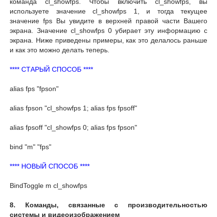
команда cl_showfps. Чтобы включить cl_showfps, вы
используете значение cl_showfps 1, и тогда текущее
значение fps Вы увидите в верхней правой части Вашего
экрана. Значение cl_showfps 0 убирает эту информацию с
экрана. Ниже приведены примеры, как это делалось раньше
и как это можно делать теперь.
**** СТАРЫЙ СПОСОБ ****
alias fps "fpson"
alias fpson "cl_showfps 1; alias fps fpsoff"
alias fpsoff "cl_showfps 0; alias fps fpson"
bind "m" "fps"
**** НОВЫЙ СПОСОБ ****
BindToggle m cl_showfps
8. Команды, связанные с производительностью
системы и видеоизображением