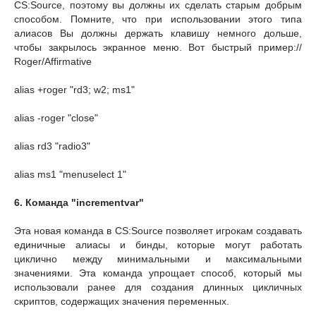
CS:Source, поэтому вы должны их сделать старым добрым
способом. Помните, что при использовании этого типа
алиасов Вы должны держать клавишу немного дольше,
чтобы закрылось экранное меню. Вот быстрый пример://
Roger/Affirmative
alias +roger "rd3; w2; ms1"
alias -roger "close"
alias rd3 "radio3"
alias ms1 "menuselect 1"
6. Команда "incrementvar"
Эта новая команда в CS:Source позволяет игрокам создавать
единичные алиасы и бинды, которые могут работать
циклично между минимальными и максимальными
значениями. Эта команда упрощает способ, который мы
использовали ранее для создания длинных цикличных
скриптов, содержащих значения переменных.