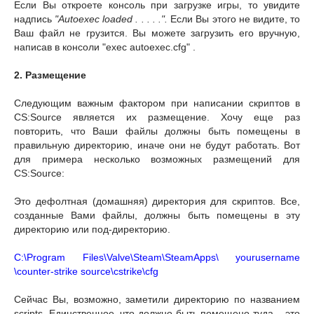
Если Вы откроете консоль при загрузке игры, то увидите
надпись
"Autoexec loaded . . . . .".
Если Вы этого не видите, то
Ваш файл не грузится. Вы можете загрузить его вручную,
написав в консоли "exec autoexec.cfg" .
2. Размещение
Следующим важным фактором при написании скриптов в
CS:Source является их размещение. Хочу еще раз
повторить, что Ваши файлы должны быть помещены в
правильную директорию, иначе они не будут работать. Вот
для примера несколько возможных размещений для
CS:Source:
Это дефолтная (домашняя) директория для скриптов. Все,
созданные Вами файлы, должны быть помещены в эту
директорию или под-директорию.
C:\Program Files\Valve\Steam\SteamApps\ yourusername
\counter-strike source\cstrike\cfg
Сейчас Вы, возможно, заметили директорию по названием
scripts. Единственное, что должно быть помещено туда – это