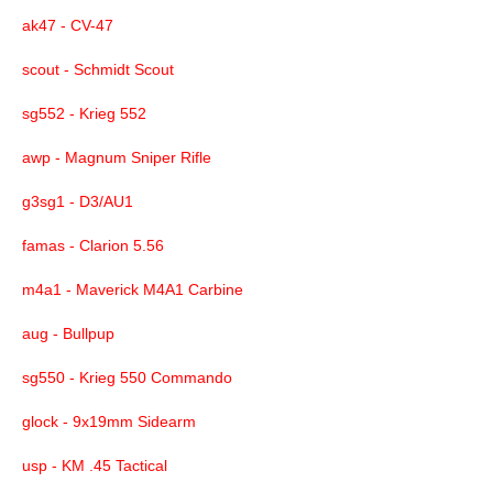
ak47 - CV-47
scout - Schmidt Scout
sg552 - Krieg 552
awp - Magnum Sniper Rifle
g3sg1 - D3/AU1
famas - Clarion 5.56
m4a1 - Maverick M4A1 Carbine
aug - Bullpup
sg550 - Krieg 550 Commando
glock - 9x19mm Sidearm
usp - KM .45 Tactical