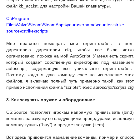
файл kb_act.lst, для настройки Вашей клавиатуры.
C:\Program
Files\Valve\Steam\SteamApps\yourusername\counter-strike
source\cstrike\scripts
Мне нравится помещать мои скрипт-файлы в под-
директорию директории cfg, чтобы все было четко
организовано, похоже на мой AutoScript. У меня есть скрипт,
который создает собственную директорию под названием
autoscript, содержащую все уникальные скрипт-файлы.
Поэтому, когда я даю команду exec на исполнение этих
файлов, я включаю полный путь примерно такой, как этот
пример исполнения файла "scripts":
exec autoscript/scripts.cfg
3. Как закупать оружие и оборудование
CS:Source позволяет игрокам напрямую привязывать (bind)
команды на закупку со следующими процедурами, используя
команду купить (“buy”) и предмет закупки (item).
Вот здесь приводится назначение команды, пример и список