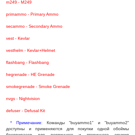
m249 - M249
primammo - Primary Ammo
secammo - Secondary Ammo
vest - Kevlar
vesthelm - Kevlar+Helmet
flashbang - Flashbang
hegrenade - HE Grenade
smokegrenade - Smoke Grenade
nvgs - Nightvision
defuser - Defusal Kit
* Примечание:
Команды "buyammo1" и "buyammo2"
доступны и применяются для покупки одной обоймы
боеприпасов для первичного и вторичного оружия