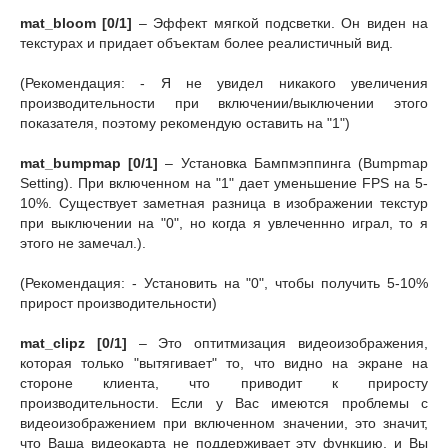
mat_bloom [0/1]
– Эффект мягкой подсветки. Он виден на
текстурах и придает объектам более реалистичный вид.
(Рекомендация: - Я не увидел никакого увеличения
производительности при включении/выключении этого
показателя, поэтому рекомендую оставить на "1")
mat_bumpmap [0/1]
– Установка Бампмэппинга (Bumpmap
Setting). При включенном на "1" дает уменьшение FPS на 5-
10%. Существует заметная разница в изображении текстур
при выключении на "0", но когда я увлеченнно играл, то я
этого не замечал.).
(Рекомендация: - Установить на "0", чтобы получить 5-10%
прирост производительности)
mat_clipz [0/1]
– Это оптитмизация видеоизображения,
которая только "вытягивает" то, что видно на экране на
стороне клиента, что приводит к приросту
производительности. Если у Вас имеются проблемы с
видеоизображением при включенном значении, это значит,
что Ваша видеокарта не поддерживает эту функцию, и Вы