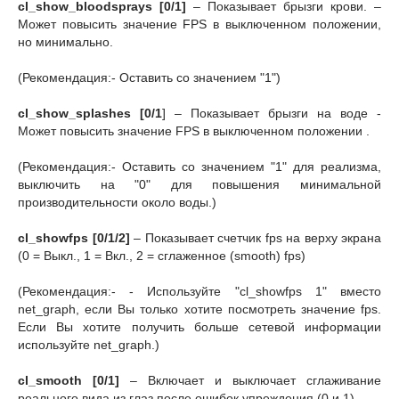
cl_show_bloodsprays [0/1]
– Показывает брызги крови. –
Может повысить значение FPS в выключенном положении,
но минимально.
(Рекомендация:- Оставить со значением "1")
cl_show_splashes [0/1
] – Показывает брызги на воде -
Может повысить значение FPS в выключенном положении .
(Рекомендация:- Оставить со значением "1" для реализма,
выключить на "0" для повышения минимальной
производительности около воды.)
cl_showfps [0/1/2]
– Показывает счетчик fps на верху экрана
(0 = Выкл., 1 = Вкл., 2 = сглаженное (smooth) fps)
(Рекомендация:- - Используйте "cl_showfps 1" вместо
net_graph, если Вы только хотите посмотреть значение fps.
Если Вы хотите получить больше сетевой информации
используйте net_graph.)
cl_smooth [0/1]
– Включает и выключает сглаживание
реального вида из глаз после ошибок упреждения (0 и 1)