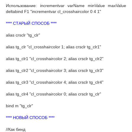
Использование: incrementvar varName minValue maxValue
deltabind F1 "incrementvar cl_crosshaircolor 0 4 1"
**** СТАРЫЙ СПОСОБ ****
alias crsclr "tg_clr"
alias tg_clr "cl_crosshaircolor 1; alias crsclr tg_clr1"
alias tg_clr1 "cl_crosshaircolor 2; alias crsclr tg_clr2"
alias tg_clr2 "cl_crosshaircolor 3; alias crsclr tg_clr3"
alias tg_clr3 "cl_crosshaircolor 4; alias crsclr tg_clr4"
alias tg_clr4 "cl_crosshaircolor 0; alias crsclr tg_clr"
bind m "tg_clr"
**** НОВЫЙ СПОСОБ ****
//Как бинд