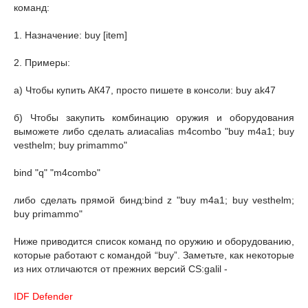
команд:
1. Назначение: buy [item]
2. Примеры:
а) Чтобы купить АК47, просто пишете в консоли: buy ak47
б) Чтобы закупить комбинацию оружия и оборудования
выможете либо сделать алиасalias m4combo "buy m4a1; buy
vesthelm; buy primammo"
bind "q" "m4combo"
либо сделать прямой бинд:bind z "buy m4a1; buy vesthelm;
buy primammo"
Ниже приводится список команд по оружию и оборудованию,
которые работают с командой “buy”. Заметьте, как некоторые
из них отличаются от прежних версий CS:galil -
IDF Defender