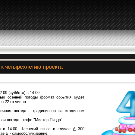
2 к четырехлетию проекта
.09 (суббота) в 14-00.
тью осенней погоды формат события будет
о 22-го числа.
нечная погода - традиционно за стадионом
рая погода - кафе "Мистер Пицца".
и в 14:00. Членский взнос в случае
А
300
чае
Б
- самообслуживание.