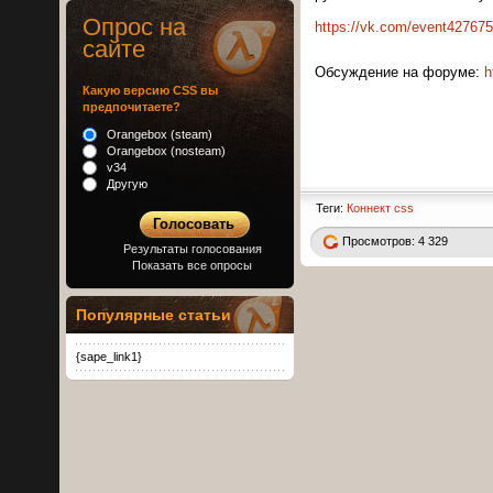
Опрос на
https://vk.com/event42767
сайте
Обсуждение на форуме:
h
Какую версию CSS вы
предпочитаете?
Orangebox (steam)
Orangebox (nosteam)
v34
Другую
Теги:
Коннект
css
Просмотров: 4 329
Результаты голосования
Показать все опросы
Популярные статьи
{sape_link1}