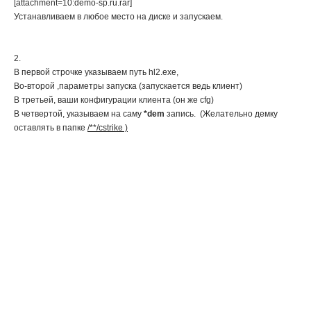
[attachment=10:demo-sp.ru.rar]
Устанавливаем в любое место на диске и запускаем.
2.
В первой строчке указываем путь hl2.exe,
Во-второй ,параметры запуска (запускается ведь клиент)
В третьей, ваши конфигурации клиента (он же cfg)
В четвертой, указываем на саму
*dem
запись. (Желательно демку
оставлять в папке
/**/cstrike )