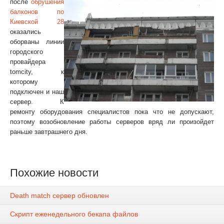
после
обрушения
балконов по
Киевской 28
оказались
оборваны линии
городского
провайдера
tomcity, к
которому
подключен и наш
сервер. К
ремонту оборудования специалистов пока что не допускают,
поэтому возобновление работы серверов вряд ли произойдет
раньше завтрашнего дня.
Похожие новости
Death match сервер обновлен
Скрипт еженедельного бекапа файлов